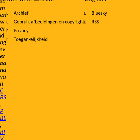
sa
m
Archief
Bluesky
en
w
Gebruik afbeeldingen en copyright
RSS
er
Privacy
ki
Toegankelijkheid
ng
sv
er
ba
nd
va
n
C
BS
,
P
BL
,
RI
V