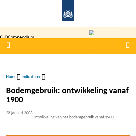
Overslaan
en
naar
de
CLO
Compendium
inhoud
Home
Men
gaan
|
voor de
Leefomgeving
Home
Indicatoren
Kruimelpad
Bodemgebruik: ontwikkeling vanaf
1900
28 januari 2003
Ontwikkeling van het bodemgebruik vanaf 1900