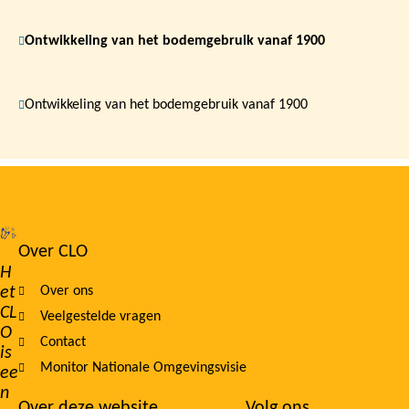
Ontwikkeling van het bodemgebruik vanaf 1900
Ontwikkeling van het bodemgebruik vanaf 1900
Over CLO
Footer
H
et
Over ons
navigation
CL
Veelgestelde vragen
O
Contact
is
Monitor Nationale Omgevingsvisie
ee
n
Over deze website
Volg ons