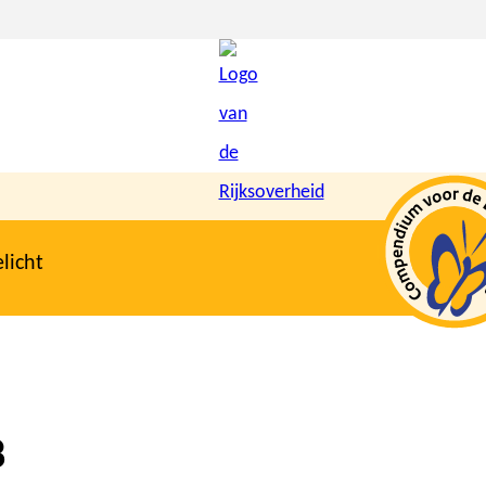
licht
8