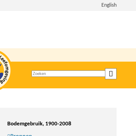
Bekijk
English
de
site
in
het
Engels
Zoeken
op
trefwoord
Bodemgebruik, 1900-2008