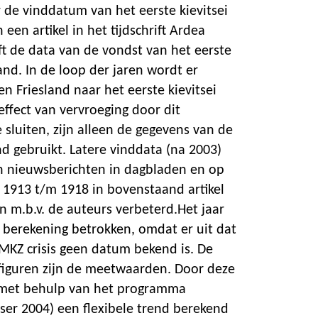
 de vinddatum van het eerste kievitsei
 een artikel in het tijdschrift Ardea
ft de data van de vondst van het eerste
land. In de loop der jaren wordt er
n Friesland naar het eerste kievitsei
ffect van vervroeging door dit
e sluiten, zijn alleen de gegevens van de
nd gebruikt. Latere vinddata (na 2003)
an nieuwsberichten in dagbladen en op
n 1913 t/m 1918 in bovenstaand artikel
ijn m.b.v. de auteurs verbeterd.Het jaar
e berekening betrokken, omdat er uit dat
MKZ crisis geen datum bekend is. De
 figuren zijn de meetwaarden. Door deze
met behulp van het programma
sser 2004) een flexibele trend berekend