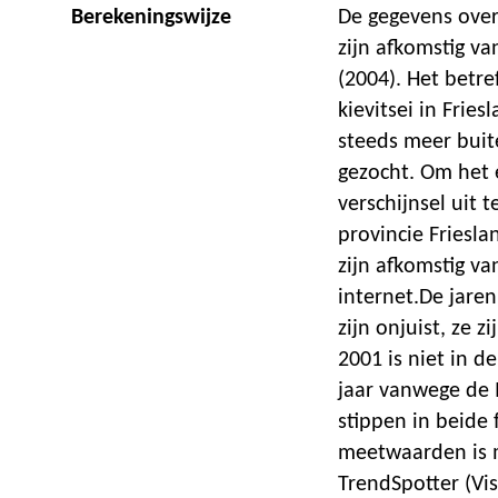
Berekeningswijze
De gegevens over
zijn afkomstig van
(2004). Het betre
kievitsei in Fries
steeds meer buite
gezocht. Om het e
verschijnsel uit t
provincie Friesla
zijn afkomstig v
internet.De jare
zijn onjuist, ze z
2001 is niet in d
jaar vanwege de 
stippen in beide
meetwaarden is 
TrendSpotter (Vi