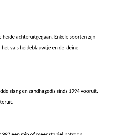
e heide achteruitgegaan. Enkele soorten zijn
het vals heideblauwtje en de kleine
adde slang en zandhagedis sinds 1994 vooruit.
teruit.
 1997 een min of meer stabiel patroon.