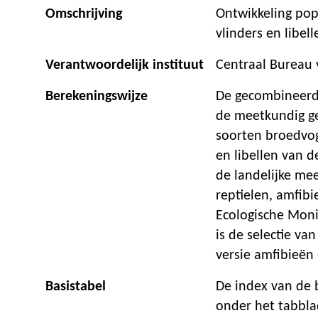
Omschrijving
Ontwikkeling popu
vlinders en libell
Verantwoordelijk instituut
Centraal Bureau v
Berekeningswijze
De gecombineerde
de meetkundig ge
soorten broedvoge
en libellen van d
de landelijke me
reptielen, amfibi
Ecologische Moni
is de selectie va
versie amfibieën
Basistabel
De index van de 
onder het tabbla