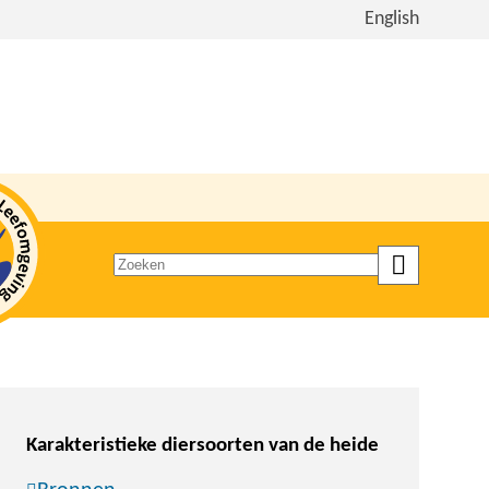
Bekijk
English
de
site
in
het
Engels
Zoeken
op
trefwoord
Karakteristieke diersoorten van de heide