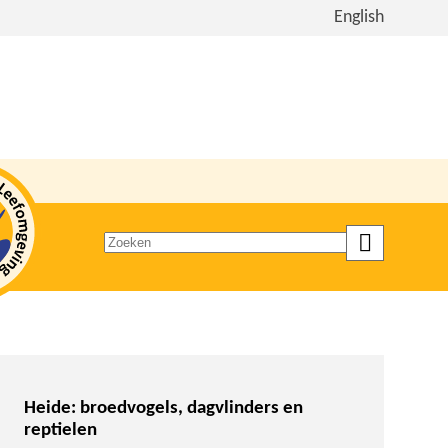
Bekijk
English
de
site
in
het
Engels
Zoeken
op
trefwoord
Heide: broedvogels, dagvlinders en
reptielen