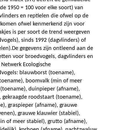
de 1950 = 100 voor elke soort) van
vlinders en reptielen die ofwel op de
rkomen ofwel kenmerkend zijn voor
akjes is per soort de trend weergeven
vogels), sinds 1992 (dagvlinders) of
elen).De gegevens zijn ontleend aan de
etten voor broedvogels, dagvlinders en
t Netwerk Ecologische
vogels: blauwborst (toename),
toename), boomvalk (min of meer
s (toename), duinpieper (afname),
), gekraagde roodstaart (toename),
), graspieper (afname), grauwe
enen), grauwe klauwier (stabiel),
n of meer stabiel), grutto (afname),
delijk), korhoen (afname), nachtzwaluw