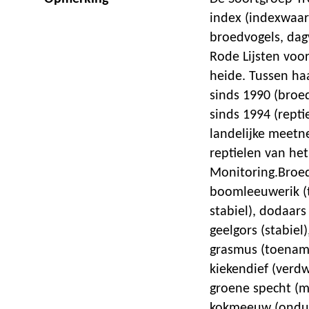
index (indexwaar
broedvogels, dag
Rode Lijsten voo
heide. Tussen ha
sinds 1990 (broed
sinds 1994 (repti
landelijke meetn
reptielen van he
Monitoring.Broed
boomleeuwerik (
stabiel), dodaar
geelgors (stabiel
grasmus (toename
kiekendief (verdw
groene specht (mi
kokmeeuw (ondui