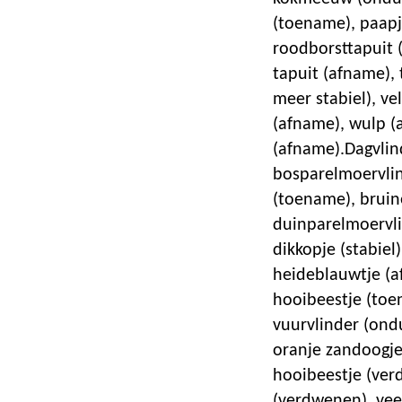
(toename), paapj
roodborsttapuit 
tapuit (afname), 
meer stabiel), ve
(afname), wulp (
(afname).Dagvlin
bosparelmoervlin
(toename), bruine
duinparelmoervli
dikkopje (stabiel
heideblauwtje (af
hooibeestje (toen
vuurvlinder (ondu
oranje zandoogje 
hooibeestje (ver
(verdwenen), ve