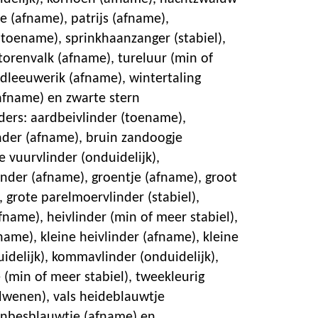
e (afname), patrijs (afname),
(toename), sprinkhaanzanger (stabiel),
torenvalk (afname), tureluur (min of
ldleeuwerik (afname), wintertaling
afname) en zwarte stern
ders: aardbeivlinder (toename),
der (afname), bruin zandoogje
 vuurvlinder (onduidelijk),
nder (afname), groentje (afname), groot
), grote parelmoervlinder (stabiel),
name), heivlinder (min of meer stabiel),
ame), kleine heivlinder (afname), kleine
idelijk), kommavlinder (onduidelijk),
(min of meer stabiel), tweekleurig
dwenen), vals heideblauwtje
enbesblauwtje (afname) en