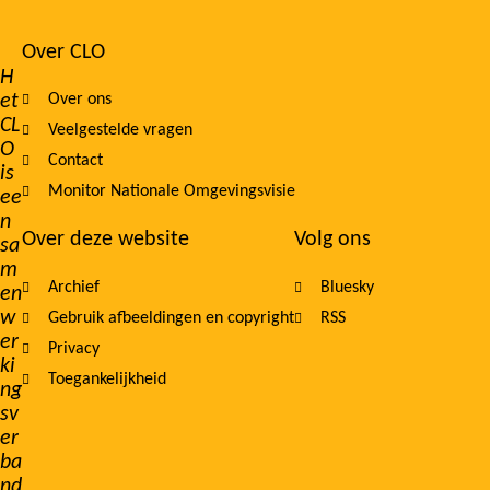
Over CLO
Footer
H
et
Over ons
navigation
CL
Veelgestelde vragen
O
Contact
is
Monitor Nationale Omgevingsvisie
ee
n
Over deze website
Volg ons
sa
m
Archief
Bluesky
en
w
Gebruik afbeeldingen en copyright
RSS
er
Privacy
ki
Toegankelijkheid
ng
sv
er
ba
nd