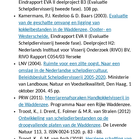
Eindrapport EVA II deelproject B3 (Evaluatie
Schelpdiervisserij tweede fase). 108 pp.
Kamermans, P.J. Kesteloo & D. Baars (2003).
Evaluatie
van de geschatte omvang en ligging van
kokkelbestanden in de Waddenzee, Ooster- en
Westerschelde.
Eindrapport EVA II (Evaluatie
Schelpdiervisserij tweede fase). Deelproject H2:
Nederlands Instituut voor Visserij Onderzoek (RIVO) BV,
RIVO Rapport C054/03 Yerseke
LNV (2004).
Ruimte voor een zilte oogst. Naar een
omslag in de Nederlandse schelpdiercultuur.
Beleidsbesluit Schelpdiervisserij 2005-2020
. Ministerie
van Landbouw, Natuur en Voedselkwaliteit, Den Haag, 1
oktober 2004. 45 pp.
PRW (2011).
Meerjarenafspraken Handkokkelvisserij in
de Waddenzee
. Programma Naar een Rijke Waddenzee.
Troost, K., J. Drent, E. Folmer & M.R. van Stralen (2012)
Ontwikkeling van schelpdierbestanden op de
droogvallende platen van de Waddenzee
. De Levende
Natuur 113, 3. ISSN 0024-1520. p. 83 - 88.
Troost, K., & M. van Asch (2018).
Herziene schatting van