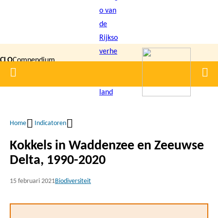
Overslaan
en
naar
de
CLO
Compendium
inhoud
Home
Men
gaan
|
voor de
Leefomgeving
Home
Indicatoren
Kruimelpad
Kokkels in Waddenzee en Zeeuwse
Delta, 1990-2020
15 februari 2021
Biodiversiteit