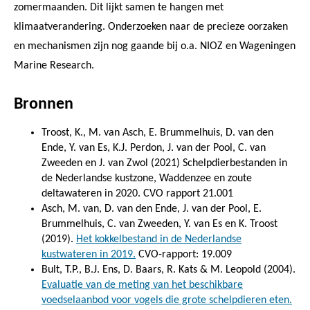
zomermaanden. Dit lijkt samen te hangen met
klimaatverandering. Onderzoeken naar de precieze oorzaken
en mechanismen zijn nog gaande bij o.a. NIOZ en Wageningen
Marine Research.
Bronnen
Troost, K., M. van Asch, E. Brummelhuis, D. van den
Ende, Y. van Es, K.J. Perdon, J. van der Pool, C. van
Zweeden en J. van Zwol (2021) Schelpdierbestanden in
de Nederlandse kustzone, Waddenzee en zoute
deltawateren in 2020. CVO rapport 21.001
Asch, M. van, D. van den Ende, J. van der Pool, E.
Brummelhuis, C. van Zweeden, Y. van Es en K. Troost
(2019).
Het kokkelbestand in de Nederlandse
kustwateren in 2019.
CVO-rapport: 19.009
Bult, T.P., B.J. Ens, D. Baars, R. Kats & M. Leopold (2004).
Evaluatie van de meting van het beschikbare
voedselaanbod voor vogels die grote schelpdieren eten.