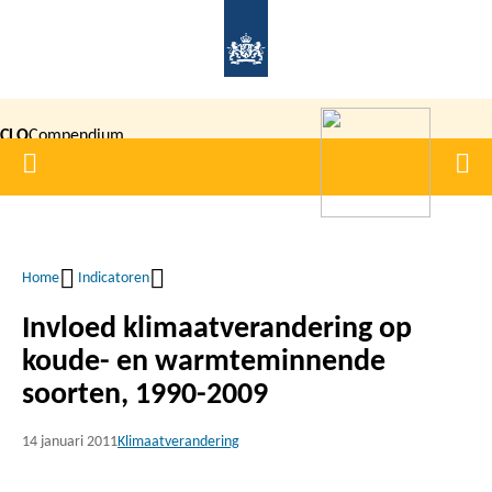
Overslaan
en
naar
de
CLO
Compendium
inhoud
Home
Men
gaan
|
voor de
Leefomgeving
Home
Indicatoren
Kruimelpad
Invloed klimaatverandering op
koude- en warmteminnende
soorten, 1990-2009
14 januari 2011
Klimaatverandering