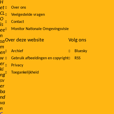
H
et
Over ons
navigation
CL
Veelgestelde vragen
O
Contact
is
Monitor Nationale Omgevingsvisie
ee
n
Over deze website
Volg ons
sa
m
Archief
Bluesky
en
w
Gebruik afbeeldingen en copyright
RSS
er
Privacy
ki
Toegankelijkheid
ng
sv
er
ba
nd
va
n