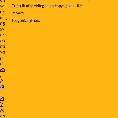
en
w
Gebruik afbeeldingen en copyright
RSS
er
Privacy
ki
Toegankelijkheid
ng
sv
er
ba
nd
va
n
C
BS
,
P
BL
,
RI
V
M
en