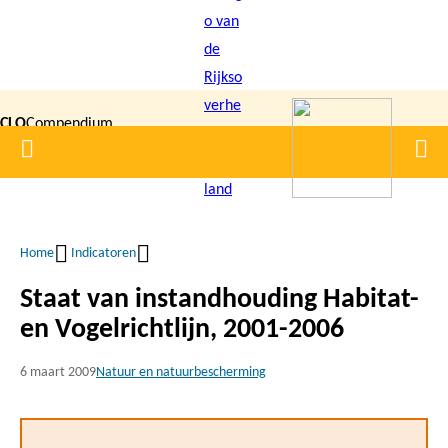
Overslaan
en
naar
de
CLO
Compendium
inhoud
Home
Men
gaan
|
voor de
Leefomgeving
Home
Indicatoren
Kruimelpad
Staat van instandhouding Habitat-
en Vogelrichtlijn, 2001-2006
6 maart 2009
Natuur en natuurbescherming