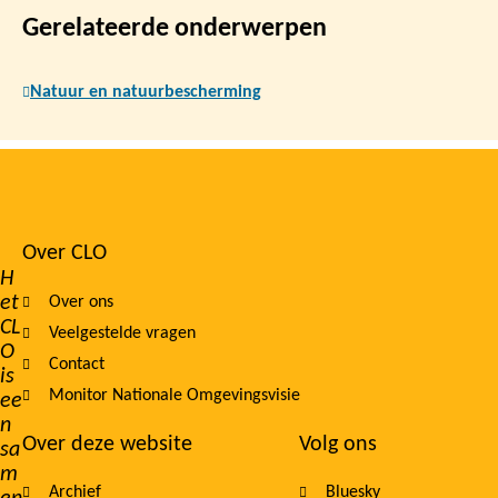
Gerelateerde onderwerpen
Natuur en natuurbescherming
Over CLO
Footer
H
et
Over ons
navigation
CL
Veelgestelde vragen
O
Contact
is
Monitor Nationale Omgevingsvisie
ee
n
Over deze website
Volg ons
sa
m
Archief
Bluesky