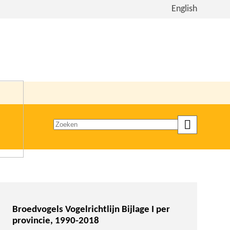
Bekijk
English
de
site
in
het
Engels
Zoeken
op
trefwoord
Broedvogels Vogelrichtlijn Bijlage I per
provincie, 1990-2018