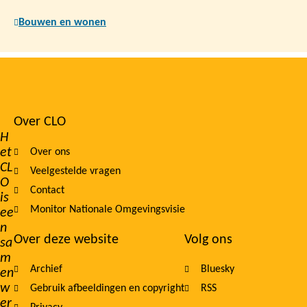
Bouwen en wonen
Over CLO
Footer
H
et
Over ons
navigation
CL
Veelgestelde vragen
O
Contact
is
Monitor Nationale Omgevingsvisie
ee
n
Over deze website
Volg ons
sa
m
Archief
Bluesky
en
w
Gebruik afbeeldingen en copyright
RSS
er