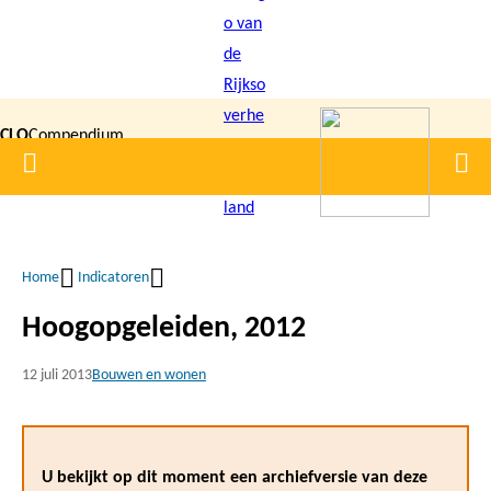
Overslaan
en
naar
de
CLO
Compendium
inhoud
Home
Men
gaan
|
voor de
Leefomgeving
Home
Indicatoren
Kruimelpad
Hoogopgeleiden, 2012
12 juli 2013
Bouwen en wonen
U bekijkt op dit moment een archiefversie van deze