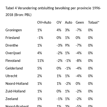
Tabel 4 Verandering ontsluiting bevolking per provincie 1996-
2018 (Bron: PBL)
OV+Auto
OV
Auto
Geen
Totaal*
Groningen
1%
4%
3%
-7%
0%
Friesland
-1%
0%
1%
0%
0%
Drenthe
1%
-3%
9%
-7%
0%
Overijssel
4%
-2%
1%
-4%
0%
Flevoland
11%
-2%
-1%
-8%
0%
Gelderland
5%
0%
-1%
-4%
0%
Utrecht
2%
1%
1%
-4%
0%
Noord-Holland
1%
1%
-2%
0%
0%
Zuid-Holland
1%
0%
1%
-2%
0%
Zeeland
1%
-1%
1%
-2%
0%
Noord-Brabant
0%
1%
3%
-5%
0%