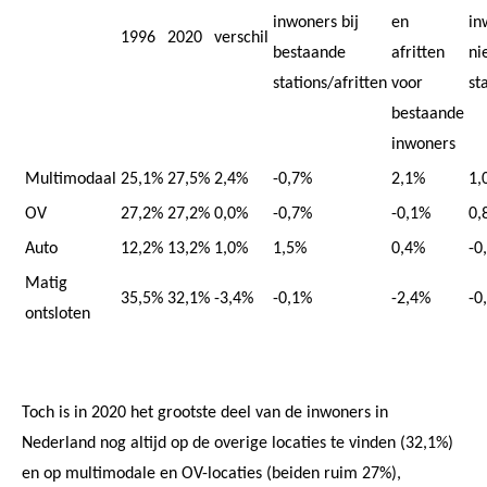
inwoners bij
en
in
1996
2020
verschil
bestaande
afritten
ni
stations/afritten
voor
st
bestaande
inwoners
Multimodaal
25,1%
27,5%
2,4%
-0,7%
2,1%
1,
OV
27,2%
27,2%
0,0%
-0,7%
-0,1%
0,
Auto
12,2%
13,2%
1,0%
1,5%
0,4%
-0
Matig
35,5%
32,1%
-3,4%
-0,1%
-2,4%
-0
ontsloten
Toch is in 2020 het grootste deel van de inwoners in
Nederland nog altijd op de overige locaties te vinden (32,1%)
en op multimodale en OV-locaties (beiden ruim 27%),