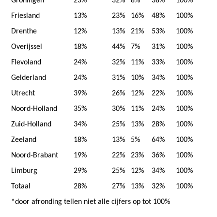
Groningen
23%
32%
8%
38%
100%
Friesland
13%
23%
16%
48%
100%
Drenthe
12%
13%
21%
53%
100%
Overijssel
18%
44%
7%
31%
100%
Flevoland
24%
32%
11%
33%
100%
Gelderland
24%
31%
10%
34%
100%
Utrecht
39%
26%
12%
22%
100%
Noord-Holland
35%
30%
11%
24%
100%
Zuid-Holland
34%
25%
13%
28%
100%
Zeeland
18%
13%
5%
64%
100%
Noord-Brabant
19%
22%
23%
36%
100%
Limburg
29%
25%
12%
34%
100%
Totaal
28%
27%
13%
32%
100%
*door afronding tellen niet alle cijfers op tot 100%