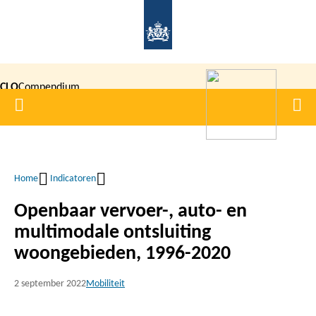
Overslaan
en
naar
de
CLO
Compendium
inhoud
Home
Men
gaan
|
voor de
Leefomgeving
Home
Indicatoren
Kruimelpad
Openbaar vervoer-, auto- en
multimodale ontsluiting
woongebieden, 1996-2020
2 september 2022
Mobiliteit