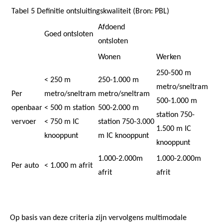
Tabel 5 Definitie ontsluitingskwaliteit (Bron: PBL)
Afdoend
Goed ontsloten
ontsloten
Wonen
Werken
250-500 m
< 250 m
250-1.000 m
metro/sneltram
Per
metro/sneltram
metro/sneltram
500-1.000 m
openbaar
< 500 m station
500-2.000 m
station 750-
vervoer
< 750 m IC
station 750-3.000
1.500 m IC
knooppunt
m IC knooppunt
knooppunt
1.000-2.000m
1.000-2.000m
Per auto
< 1.000 m afrit
afrit
afrit
Op basis van deze criteria zijn vervolgens multimodale