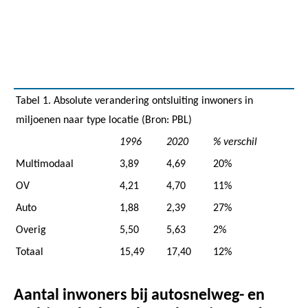
Tabel 1. Absolute verandering ontsluiting inwoners in
miljoenen naar type locatie (Bron: PBL)
1996
2020
% verschil
Multimodaal
3,89
4,69
20%
OV
4,21
4,70
11%
Auto
1,88
2,39
27%
Overig
5,50
5,63
2%
Totaal
15,49
17,40
12%
Aantal inwoners bij autosnelweg- en