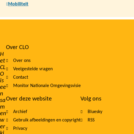
Mobiliteit
Over CLO
Footer
H
et
Over ons
navigation
CL
Veelgestelde vragen
O
Contact
is
Monitor Nationale Omgevingsvisie
ee
n
Over deze website
Volg ons
sa
m
Archief
Bluesky
en
w
Gebruik afbeeldingen en copyright
RSS
er
Privacy
ki