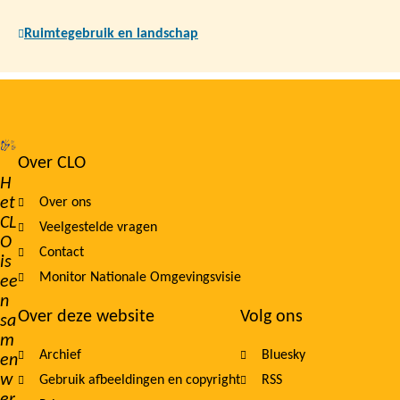
Ruimtegebruik en landschap
Over CLO
Footer
H
et
Over ons
navigation
CL
Veelgestelde vragen
O
Contact
is
Monitor Nationale Omgevingsvisie
ee
n
Over deze website
Volg ons
sa
m
Archief
Bluesky
en
w
Gebruik afbeeldingen en copyright
RSS