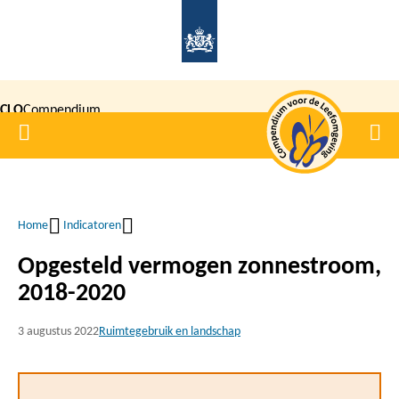
Overslaan
en
naar
de
CLO
Compendium
inhoud
Home
Men
gaan
|
voor de
Leefomgeving
Home
Indicatoren
Kruimelpad
Opgesteld vermogen zonnestroom,
2018-2020
3 augustus 2022
Ruimtegebruik en landschap