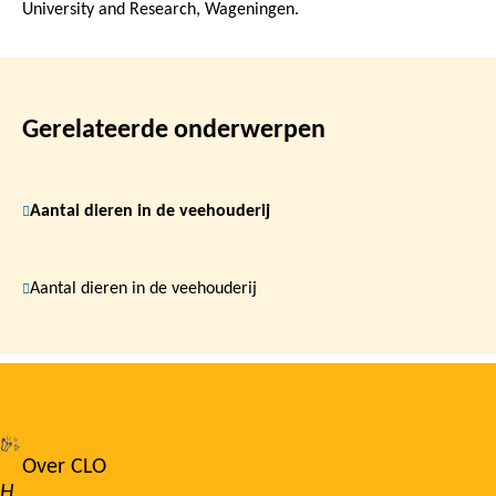
University and Research, Wageningen.
Gerelateerde onderwerpen
Aantal dieren in de veehouderij
Aantal dieren in de veehouderij
Over CLO
Footer
H