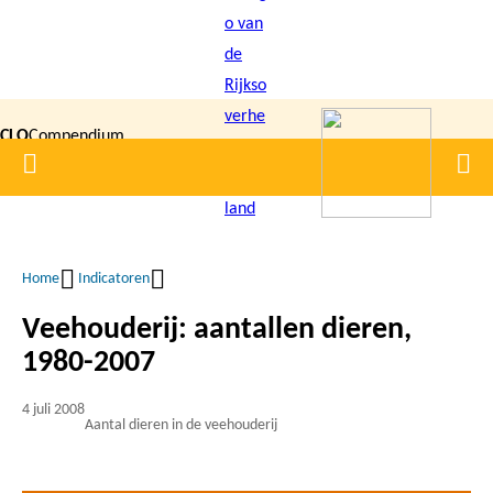
Overslaan
en
naar
de
CLO
Compendium
inhoud
Home
Men
gaan
|
voor de
Leefomgeving
Home
Indicatoren
Kruimelpad
Veehouderij: aantallen dieren,
1980-2007
4 juli 2008
Aantal dieren in de veehouderij