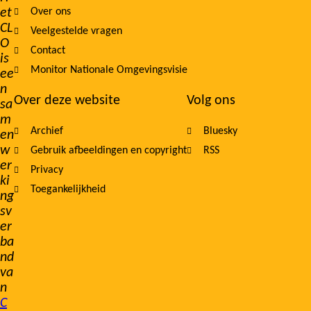
et
Over ons
navigation
CL
Veelgestelde vragen
O
Contact
is
Monitor Nationale Omgevingsvisie
ee
n
Over deze website
Volg ons
sa
m
Archief
Bluesky
en
w
Gebruik afbeeldingen en copyright
RSS
er
Privacy
ki
Toegankelijkheid
ng
sv
er
ba
nd
va
n
C