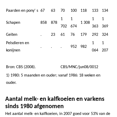
Paarden en pony' s
67
63
70
100
118
133
134
1
1
1
1
Schapen
858
878
1 308
702
674
363
369
Geiten
.
23
61
76
179
292
324
Pelsdieren en
1
1
.
.
.
952
982
konijnen
064
207
Bron: CBS (2008).
CBS/MNC/jun08/0012
1) 1980: 5 maanden en ouder; vanaf 1986: 18 weken en
ouder.
Aantal melk- en kalfkoeien en varkens
sinds 1980 afgenomen
Het aantal melk- en kalfkoeien, in 2007 goed voor 53% van de