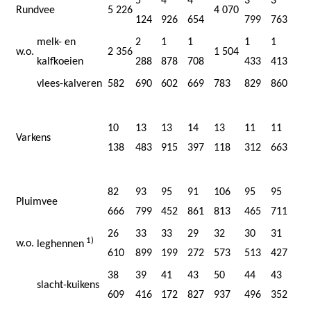
5
4
4
3
3
Rundvee
5 226
4 070
124
926
654
799
763
melk- en
2
1
1
1
1
w.o.
2 356
1 504
kalfkoeien
288
878
708
433
413
vlees-kalveren
582
690
602
669
783
829
860
10
13
13
14
13
11
11
Varkens
138
483
915
397
118
312
663
82
93
95
91
106
95
95
Pluimvee
666
799
452
861
813
465
711
26
33
33
29
32
30
31
1)
w.o.
leghennen
610
899
199
272
573
513
427
38
39
41
43
50
44
43
slacht-kuikens
609
416
172
827
937
496
352