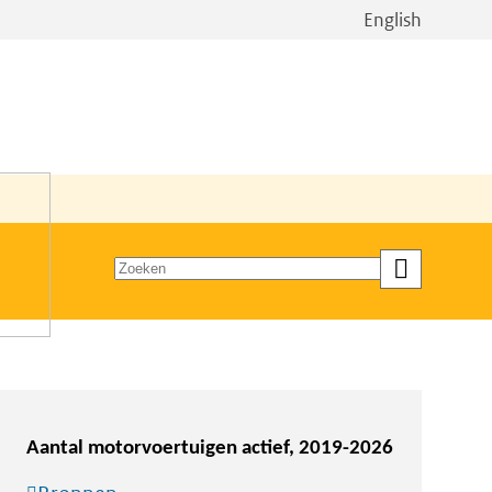
Bekijk
English
de
site
in
het
Engels
Zoeken
op
trefwoord
Aantal motorvoertuigen actief, 2019-2026