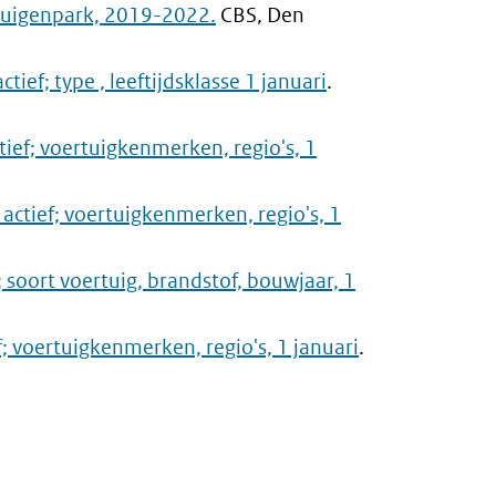
uigenpark, 2019-2022.
CBS, Den
ief; type , leeftijdsklasse 1 januari
.
tief; voertuigkenmerken, regio's, 1
 actief; voertuigkenmerken, regio's, 1
; soort voertuig, brandstof, bouwjaar, 1
f; voertuigkenmerken, regio's, 1 januari
.