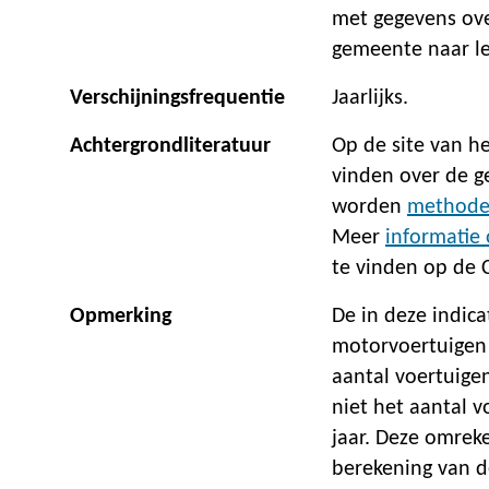
met gegevens ove
gemeente naar lee
Verschijningsfrequentie
Jaarlijks.
Achtergrondliteratuur
Op de site van h
vinden over de 
worden
methodeb
Meer
informatie 
te vinden op de C
Opmerking
De in deze indic
motorvoertuigen
aantal voertuige
niet het aantal 
jaar. Deze omrek
berekening van d