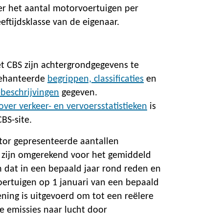
r het aantal motorvoertuigen per
ftijdsklasse van de eigenaar.
et CBS zijn achtergrondgegevens te
gehanteerde
begrippen, classificaties
en
eschrijvingen
gegeven.
over verkeer- en vervoersstatistieken
is
BS-site.
ator gepresenteerde aantallen
 zijn omgerekend voor het gemiddeld
n dat in een bepaald jaar rond reden en
voertuigen op 1 januari van een bepaald
ening is uitgevoerd om tot een reëlere
e emissies naar lucht door