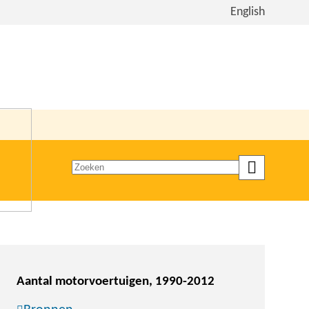
Bekijk
English
de
site
in
het
Engels
Zoeken
op
trefwoord
Aantal motorvoertuigen, 1990-2012