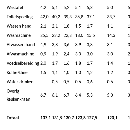
Wastafel
4,2
5,1
5,2
5,1
5,3
5,0
5
Toiletspoeling
42,0
40,2
39,3
35,8
37,1
33,7
3
Wassen hand
2,1
2,1
1,8
1,5
1,7
1,1
1
Wasmachine
25,5
23,2
22,8
18,0
15,5
14,3
1
Afwassen hand
4,9
3,8
3,6
3,9
3,8
3,1
3
Afwasmachine
0,9
1,9
2,4
3,0
3,0
3,0
2
Voedselbereiding
2,0
1,7
1,6
1,8
1,7
1,4
1
Koffie/thee
1,5
1,1
1,0
1,0
1,2
1,2
0
Water drinken
0,5
0,5
0,6
0,6
0,6
0
Overig
6,7
6,1
6,7
6,4
5,3
5,3
3
keukenkraan
Totaal
137,1
131,9
130,7
123,8
127,5
120,1
1