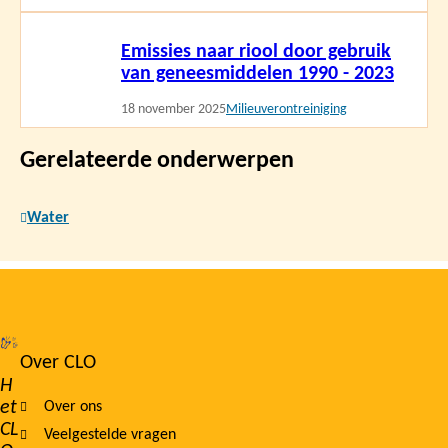
Lees
Emissies naar riool door gebruik
meer
van geneesmiddelen 1990 - 2023
18 november 2025
Milieuverontreiniging
Gerelateerde onderwerpen
Water
Over CLO
Footer
H
et
Over ons
navigation
CL
Veelgestelde vragen