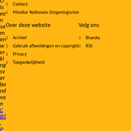
O
Contact
is
Monitor Nationale Omgevingsvisie
ee
n
Over deze website
Volg ons
sa
m
Archief
Bluesky
en
w
Gebruik afbeeldingen en copyright
RSS
er
Privacy
ki
Toegankelijkheid
ng
sv
er
ba
nd
va
n
C
BS
,
P