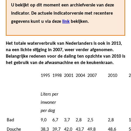
U bekijkt op dit moment een archiefversie van deze
indicator. De actuele indicatorversie met recentere
gegevens kunt u via deze
link
bekijken.
Het totale waterverbruik van Nederlanders is ook in 2013,
na een lichte stijging in 2007, weer verder afgenomen.
Belangrijke redenen voor de daling ten opzichte van 2010 is
het gebruik van de afwasmachine en de keukenkraan.
1995
1998
2001
2004
2007
2010
2
Liters per
inwoner
per dag
Bad
9,0
6,7
3,7
2,8
2,5
2,8
1
Douche
38,3
39,7
42,0
43,7
49,8
48,6
5