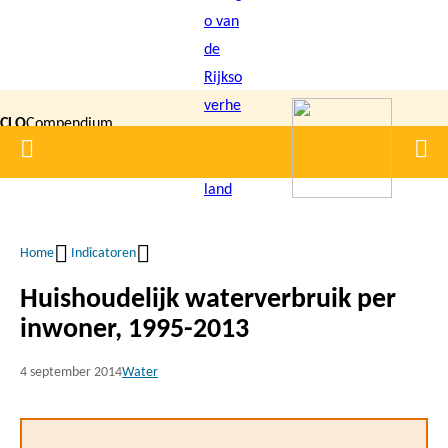
Overslaan
en
naar
de
CLO
Compendium
inhoud
Home
Men
gaan
|
voor de
Leefomgeving
Home
Indicatoren
Kruimelpad
Huishoudelijk waterverbruik per
inwoner, 1995-2013
4 september 2014
Water