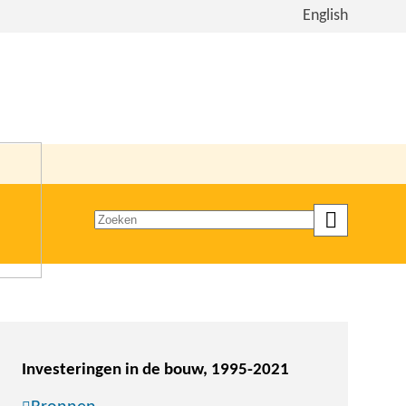
Bekijk
English
de
site
in
het
Engels
Zoeken
op
trefwoord
Investeringen in de bouw, 1995-2021