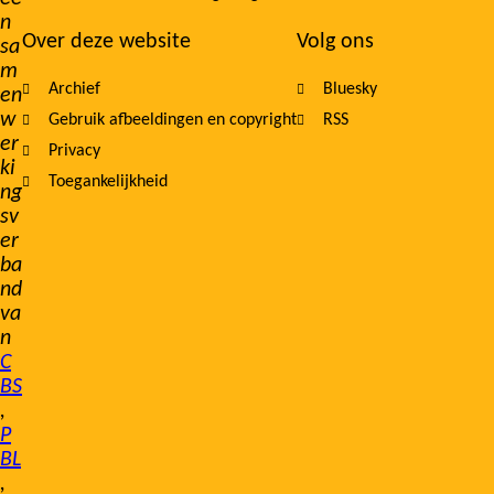
n
Over deze website
Volg ons
sa
m
Archief
Bluesky
en
w
Gebruik afbeeldingen en copyright
RSS
er
Privacy
ki
Toegankelijkheid
ng
sv
er
ba
nd
va
n
C
BS
,
P
BL
,