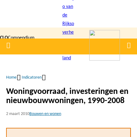
Overslaan
en
naar
de
CLO
Compendium
inhoud
Home
Men
gaan
|
voor de
Leefomgeving
Home
Indicatoren
Kruimelpad
Woningvoorraad, investeringen en
nieuwbouwwoningen, 1990-2008
2 maart 2010
Bouwen en wonen