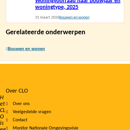
Woningvoorraad naar bouwjaar en
meer
woningtype, 2025
31 maart 2026
Bouwen en wonen
Gerelateerde onderwerpen
Bouwen en wonen
Over CLO
Footer
H
et
Over ons
navigation
CL
Veelgestelde vragen
O
Contact
is
Monitor Nationale Omgevingsvisie
ee