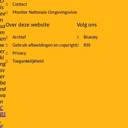
O
Contact
is
Monitor Nationale Omgevingsvisie
ee
n
Over deze website
Volg ons
sa
m
Archief
Bluesky
en
w
Gebruik afbeeldingen en copyright
RSS
er
Privacy
ki
Toegankelijkheid
ng
sv
er
ba
nd
va
n
C
BS
,
P