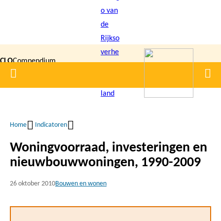
Overslaan
en
naar
de
CLO
Compendium
inhoud
Home
Men
gaan
|
voor de
Leefomgeving
Home
Indicatoren
Kruimelpad
Woningvoorraad, investeringen en
nieuwbouwwoningen, 1990-2009
26 oktober 2010
Bouwen en wonen