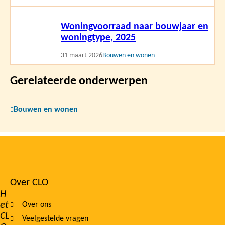
Lees
Woningvoorraad naar bouwjaar en
meer
woningtype, 2025
31 maart 2026
Bouwen en wonen
Gerelateerde onderwerpen
Bouwen en wonen
Over CLO
Footer
H
et
Over ons
navigation
CL
Veelgestelde vragen