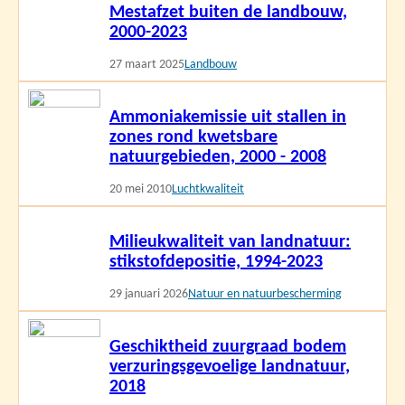
Mestafzet buiten de landbouw,
meer
2000-2023
27 maart 2025
Landbouw
Lees
Ammoniakemissie uit stallen in
meer
zones rond kwetsbare
natuurgebieden, 2000 - 2008
20 mei 2010
Luchtkwaliteit
Lees
Milieukwaliteit van landnatuur:
meer
stikstofdepositie, 1994-2023
29 januari 2026
Natuur en natuurbescherming
Lees
Geschiktheid zuurgraad bodem
meer
verzuringsgevoelige landnatuur,
2018