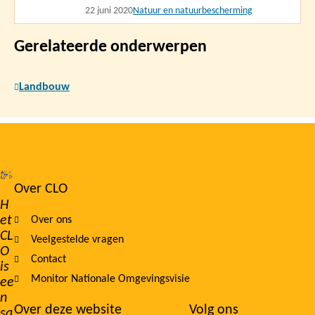
22 juni 2020
Natuur en natuurbescherming
Gerelateerde onderwerpen
Landbouw
Over CLO
Footer
H
et
Over ons
navigation
CL
Veelgestelde vragen
O
Contact
is
Monitor Nationale Omgevingsvisie
ee
n
Over deze website
Volg ons
sa