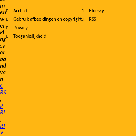
m
Archief
Bluesky
en
w
Gebruik afbeeldingen en copyright
RSS
er
Privacy
ki
Toegankelijkheid
ng
sv
er
ba
nd
va
n
C
BS
,
P
BL
,
RI
V