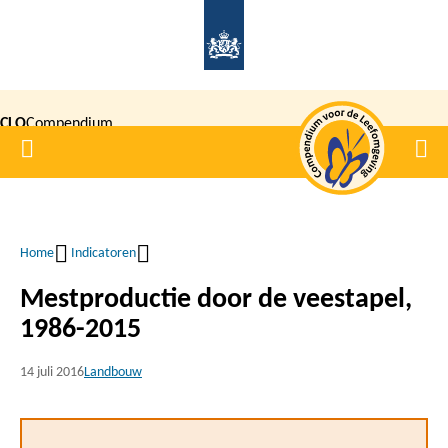
Overslaan
en
naar
de
CLO
Compendium
inhoud
Home
Men
gaan
|
voor de
Leefomgeving
Home
Indicatoren
Kruimelpad
Mestproductie door de veestapel,
1986-2015
14 juli 2016
Landbouw