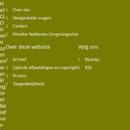
Footer
H
et
Over ons
navigation
CL
Veelgestelde vragen
O
Contact
is
Monitor Nationale Omgevingsvisie
ee
n
Over deze website
Volg ons
sa
m
Archief
Bluesky
en
w
Gebruik afbeeldingen en copyright
RSS
er
Privacy
ki
Toegankelijkheid
ng
sv
er
ba
nd
va
n