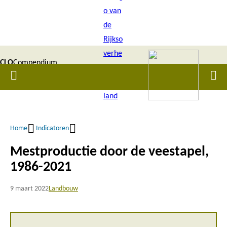
Overslaan
en
naar
de
CLO
Compendium
inhoud
Home
Men
gaan
|
voor de
Leefomgeving
Home
Indicatoren
Kruimelpad
Mestproductie door de veestapel,
1986-2021
9 maart 2022
Landbouw