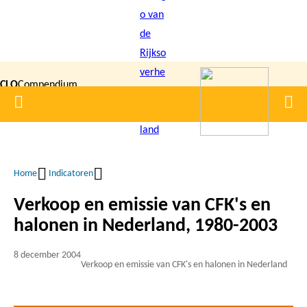
Overslaan
en
naar
de
CLO
Compendium
inhoud
Home
Men
gaan
|
voor de
Leefomgeving
Home
Indicatoren
Kruimelpad
Verkoop en emissie van CFK's en
halonen in Nederland, 1980-2003
8 december 2004
Verkoop en emissie van CFK's en halonen in Nederland