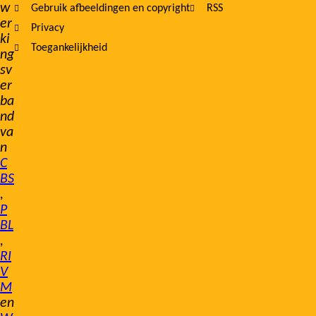
w
Gebruik afbeeldingen en copyright
RSS
er
Privacy
ki
Toegankelijkheid
ng
sv
er
ba
nd
va
n
C
BS
,
P
BL
,
RI
V
M
en