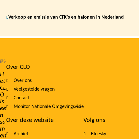
Verkoop en emissie van CFK's en halonen in Nederland
Over CLO
Footer
H
et
Over ons
navigation
CL
Veelgestelde vragen
O
Contact
is
Monitor Nationale Omgevingsvisie
ee
n
Over deze website
Volg ons
sa
m
Archief
Bluesky
en