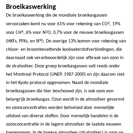
Broeikaswerking
De broeikaswerking die de mondiale broeikasgassen
2
veroorzaken komt nu voor 61% voor rekening van CO
, 19%
4
2
voor CH
, 6% voor N
O, 0,7% voor de nieuwe broeikasgassen
6
(HKFs, PFKs, en SF
). De overige 13% komen voor rekening van
chloor- en broombevattende koolwaterstofverbindingen, die
daarnaast ook verantwoordelijk zijn voor afbraak van ozon in
de stratosfeer. Deze groep broeikasgassen valt reeds onder
het Montreal Protocol (UNEP, 1987-2000) en zijn daarom niet
in het Kyoto protocol opgenomen. Naast de mondiale
broeikasgassen die hier beschouwd zijn, is ook ozon een
belangrijk broeikasgas. Ozon wordt in de atmosfeer gevormd
en ozonconcentraties worden beïnvloed door menselijke
uitstoot van diverse stoffen. Door menselijk handelen is de
ozonconcentratie in de lagere atmosfeer de laatste eeuwen
toegenomen. In de hogere atmosfeer (stratosfeer) is ozon na