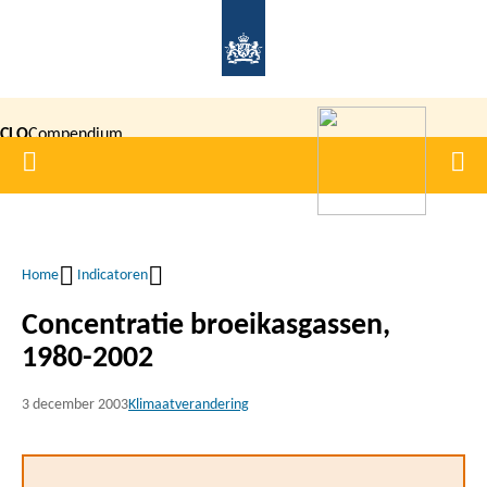
Overslaan
en
naar
de
CLO
Compendium
inhoud
Home
Men
gaan
|
voor de
Leefomgeving
Home
Indicatoren
Kruimelpad
Concentratie broeikasgassen,
1980-2002
3 december 2003
Klimaatverandering