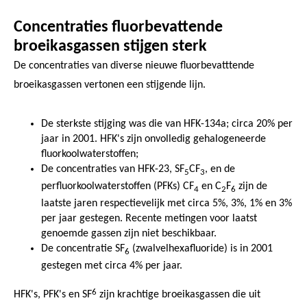
Concentraties fluorbevattende
broeikasgassen stijgen sterk
De concentraties van diverse nieuwe fluorbevatttende
broeikasgassen vertonen een stijgende lijn.
De sterkste stijging was die van HFK-134a; circa 20% per
jaar in 2001. HFK's zijn onvolledig gehalogeneerde
fluorkoolwaterstoffen;
De concentraties van HFK-23, SF
CF
, en de
5
3
perfluorkoolwaterstoffen (PFKs) CF
en C
F
zijn de
4
2
6
laatste jaren respectievelijk met circa 5%, 3%, 1% en 3%
per jaar gestegen. Recente metingen voor laatst
genoemde gassen zijn niet beschikbaar.
De concentratie SF
(zwalvelhexafluoride) is in 2001
6
gestegen met circa 4% per jaar.
6
HFK's, PFK's en SF
zijn krachtige broeikasgassen die uit