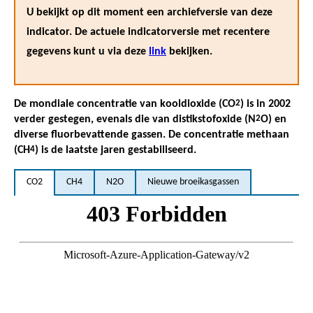
U bekijkt op dit moment een archiefversie van deze
indicator. De actuele indicatorversie met recentere
gegevens kunt u via deze
link
bekijken.
De mondiale concentratie van kooldioxide (CO
2
) is in 2002
verder gestegen, evenals die van distikstofoxide (N
2
O) en
diverse fluorbevattende gassen. De concentratie methaan
(CH
4
) is de laatste jaren gestabiliseerd.
CO2
CH4
N2O
Nieuwe broeikasgassen