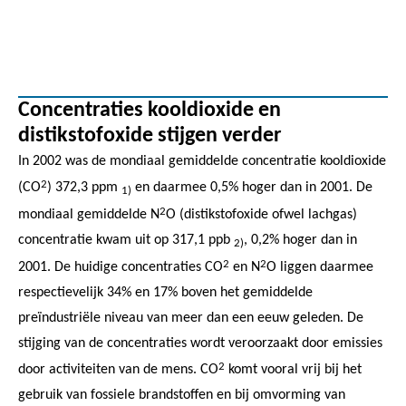
Concentraties kooldioxide en
distikstofoxide stijgen verder
In 2002 was de mondiaal gemiddelde concentratie kooldioxide
2
(CO
) 372,3 ppm
en daarmee 0,5% hoger dan in 2001. De
1)
2
mondiaal gemiddelde N
O (distikstofoxide ofwel lachgas)
concentratie kwam uit op 317,1 ppb
, 0,2% hoger dan in
2)
2
2
2001. De huidige concentraties CO
en N
O liggen daarmee
respectievelijk 34% en 17% boven het gemiddelde
preïndustriële niveau van meer dan een eeuw geleden. De
stijging van de concentraties wordt veroorzaakt door emissies
2
door activiteiten van de mens. CO
komt vooral vrij bij het
gebruik van fossiele brandstoffen en bij omvorming van