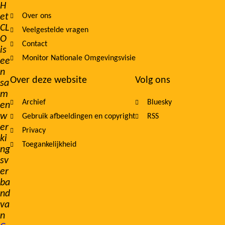
H
et
Over ons
navigation
CL
Veelgestelde vragen
O
Contact
is
Monitor Nationale Omgevingsvisie
ee
n
Over deze website
Volg ons
sa
m
Archief
Bluesky
en
w
Gebruik afbeeldingen en copyright
RSS
er
Privacy
ki
Toegankelijkheid
ng
sv
er
ba
nd
va
n