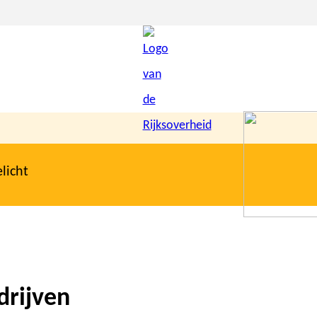
licht
rijven