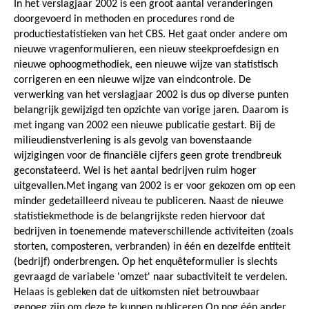
In het verslagjaar 2002 is een groot aantal veranderingen
doorgevoerd in methoden en procedures rond de
productiestatistieken van het CBS. Het gaat onder andere om
nieuwe vragenformulieren, een nieuw steekproefdesign en
nieuwe ophoogmethodiek, een nieuwe wijze van statistisch
corrigeren en een nieuwe wijze van eindcontrole. De
verwerking van het verslagjaar 2002 is dus op diverse punten
belangrijk gewijzigd ten opzichte van vorige jaren. Daarom is
met ingang van 2002 een nieuwe publicatie gestart. Bij de
milieudienstverlening is als gevolg van bovenstaande
wijzigingen voor de financiële cijfers geen grote trendbreuk
geconstateerd. Wel is het aantal bedrijven ruim hoger
uitgevallen.Met ingang van 2002 is er voor gekozen om op een
minder gedetailleerd niveau te publiceren. Naast de nieuwe
statistiekmethode is de belangrijkste reden hiervoor dat
bedrijven in toenemende mateverschillende activiteiten (zoals
storten, composteren, verbranden) in één en dezelfde entiteit
(bedrijf) onderbrengen. Op het enquêteformulier is slechts
gevraagd de variabele 'omzet' naar subactiviteit te verdelen.
Helaas is gebleken dat de uitkomsten niet betrouwbaar
genoeg zijn om deze te kunnen publiceren.Op nog één ander