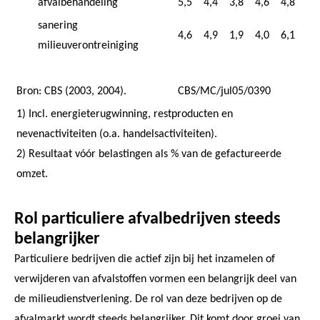
afvalbehandeling
5,5
4,4
3,8
4,6
4,8
sanering
4,6
4,9
1,9
4,0
6,1
milieuverontreiniging
Bron: CBS (2003, 2004).
CBS/MC/jul05/0390
1) Incl. energieterugwinning, restproducten en
nevenactiviteiten (o.a. handelsactiviteiten).
2) Resultaat vóór belastingen als % van de gefactureerde
omzet.
Rol particuliere afvalbedrijven steeds
belangrijker
Particuliere bedrijven die actief zijn bij het inzamelen of
verwijderen van afvalstoffen vormen een belangrijk deel van
de milieudienstverlening. De rol van deze bedrijven op de
afvalmarkt wordt steeds belangrijker. Dit komt door groei van