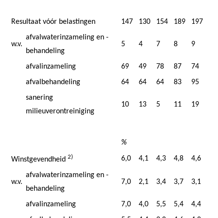
Resultaat vóór belastingen
147
130
154
189
197
afvalwaterinzameling en -
w.v.
5
4
7
8
9
behandeling
afvalinzameling
69
49
78
87
74
afvalbehandeling
64
64
64
83
95
sanering
10
13
5
11
19
milieuverontreiniging
%
2)
6,0
4,1
4,3
4,8
4,6
Winstgevendheid
afvalwaterinzameling en -
w.v.
7,0
2,1
3,4
3,7
3,1
behandeling
afvalinzameling
7,0
4,0
5,5
5,4
4,4