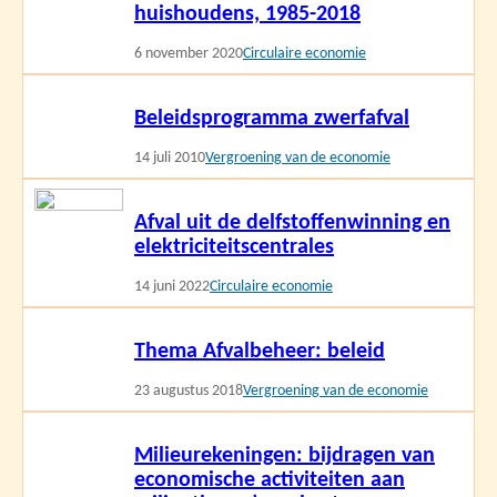
huishoudens, 1985-2018
6 november 2020
Circulaire economie
Lees
Beleidsprogramma zwerfafval
meer
14 juli 2010
Vergroening van de economie
Lees
Afval uit de delfstoffenwinning en
meer
elektriciteitscentrales
14 juni 2022
Circulaire economie
Lees
Thema Afvalbeheer: beleid
meer
23 augustus 2018
Vergroening van de economie
Lees
Milieurekeningen: bijdragen van
meer
economische activiteiten aan