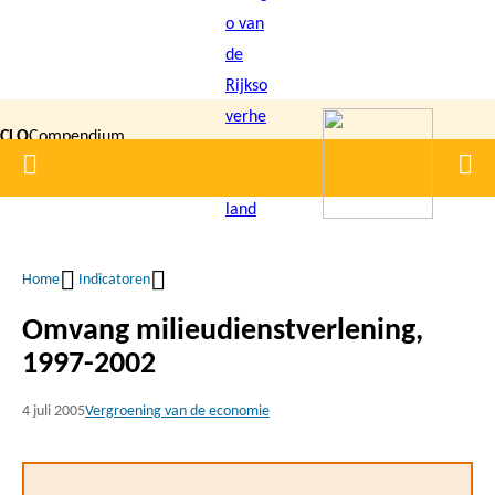
Overslaan
en
naar
de
CLO
Compendium
inhoud
Home
Men
gaan
|
voor de
Leefomgeving
Home
Indicatoren
Kruimelpad
Omvang milieudienstverlening,
1997-2002
4 juli 2005
Vergroening van de economie