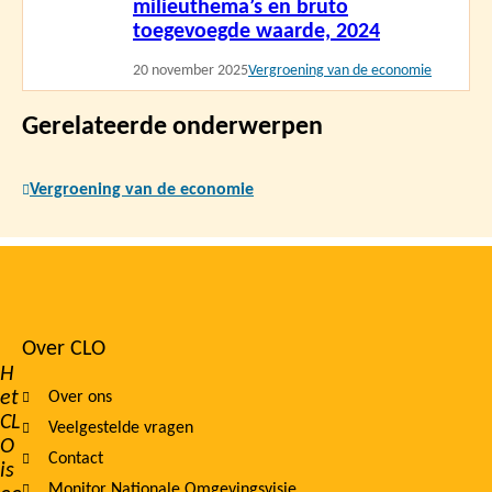
milieuthema’s en bruto
toegevoegde waarde, 2024
20 november 2025
Vergroening van de economie
Gerelateerde onderwerpen
Vergroening van de economie
Over CLO
Footer
H
et
Over ons
navigation
CL
Veelgestelde vragen
O
Contact
is
Monitor Nationale Omgevingsvisie