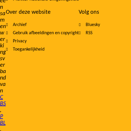
ee
n
Over deze website
Volg ons
sa
m
Archief
Bluesky
en
w
Gebruik afbeeldingen en copyright
RSS
er
Privacy
ki
Toegankelijkheid
ng
sv
er
ba
nd
va
n
C
BS
,
P
BL
,