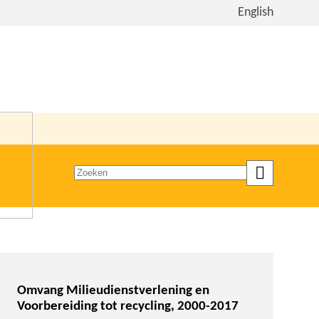
Bekijk
English
de
site
in
het
Engels
Zoeken
op
trefwoord
Omvang Milieudienstverlening en
Voorbereiding tot recycling, 2000-2017