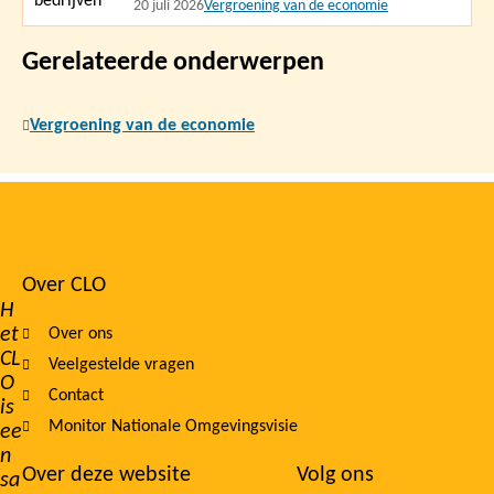
20 juli 2026
Vergroening van de economie
Gerelateerde onderwerpen
Vergroening van de economie
Over CLO
Footer
H
et
Over ons
navigation
CL
Veelgestelde vragen
O
Contact
is
Monitor Nationale Omgevingsvisie
ee
n
Over deze website
Volg ons
sa