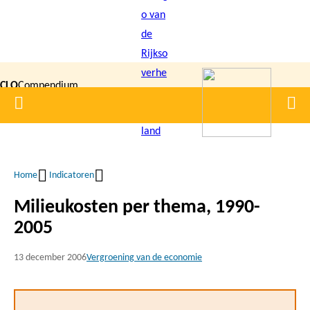
Overslaan
en
naar
de
CLO
Compendium
inhoud
Home
Men
gaan
|
voor de
Leefomgeving
Home
Indicatoren
Kruimelpad
Milieukosten per thema, 1990-
2005
13 december 2006
Vergroening van de economie