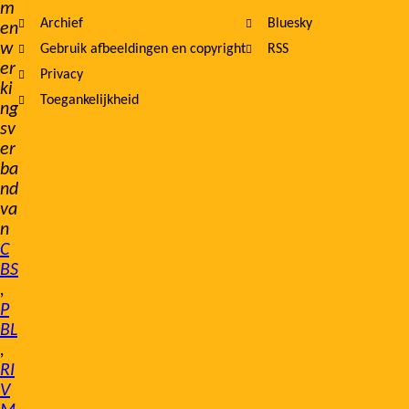
m
Archief
Bluesky
en
w
Gebruik afbeeldingen en copyright
RSS
er
Privacy
ki
Toegankelijkheid
ng
sv
er
ba
nd
va
n
C
BS
,
P
BL
,
RI
V