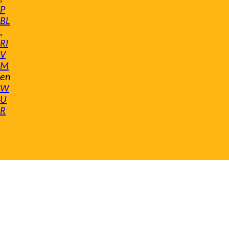
P
BL
,
RI
V
M
en
W
U
R