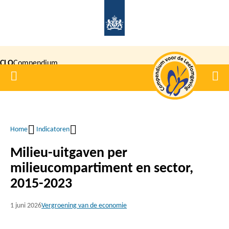
Overslaan
en
naar
de
CLO
Compendium
inhoud
Home
Men
gaan
|
voor de
Leefomgeving
Home
Indicatoren
Kruimelpad
Milieu-uitgaven per
milieucompartiment en sector,
2015-2023
1 juni 2026
Vergroening van de economie