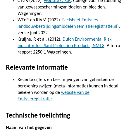
CTGB (2022).
Website CTGB
. College voor de toelating
van gewasbeschermingsmiddelen en biociden.
Wageningen.
WEnR en RIVM (2022).
Factsheet Emissies
landbouwbestrijdingsmiddelen (emissieregistratie.nl)
,
versie juni 2022.
Kruijne, R et al. (2012).
Dutch Environmental Risk
Indicator for Plant Protection Products; NMI 3
. Alterra
rapport 2250.1 Wageningen.
Relevante informatie
Recente cijfers en beschrijvingen van gehanteerde
berekeningswijzen (meta-informatie) kunnen in detail
bekeken worden op de
website van de
Emissieregistratie
.
Technische toelichting
Naam van het gegeven