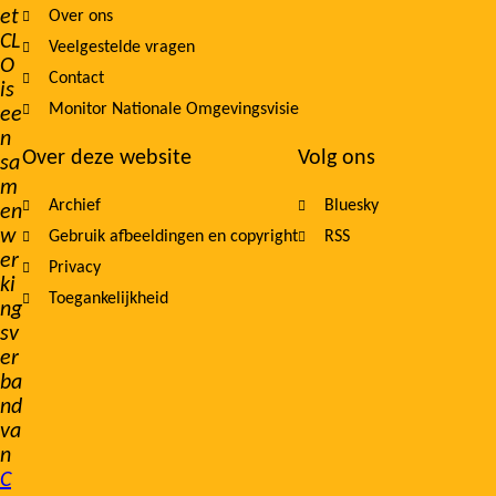
et
Over ons
navigation
CL
Veelgestelde vragen
O
Contact
is
Monitor Nationale Omgevingsvisie
ee
n
Over deze website
Volg ons
sa
m
Archief
Bluesky
en
w
Gebruik afbeeldingen en copyright
RSS
er
Privacy
ki
Toegankelijkheid
ng
sv
er
ba
nd
va
n
C