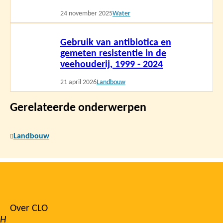
24 november 2025
Water
Lees
Gebruik van antibiotica en
meer
gemeten resistentie in de
veehouderij, 1999 - 2024
21 april 2026
Landbouw
Gerelateerde onderwerpen
Landbouw
Over CLO
Footer
H