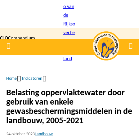
Overslaan
en
naar
de
CLO
Compendium
inhoud
Home
Men
gaan
|
voor de
Leefomgeving
Home
Indicatoren
Kruimelpad
Belasting oppervlaktewater door
gebruik van enkele
gewasbeschermingsmiddelen in de
landbouw, 2005-2021
24 oktober 2023
Landbouw