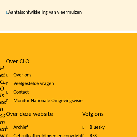
Aantalsontwikkeling van vleermuizen
Over CLO
Footer
H
et
Over ons
navigation
CL
Veelgestelde vragen
O
Contact
is
Monitor Nationale Omgevingsvisie
ee
n
Over deze website
Volg ons
sa
m
Archief
Bluesky
en
w
Gebruik afbeeldingen en copyright
RSS