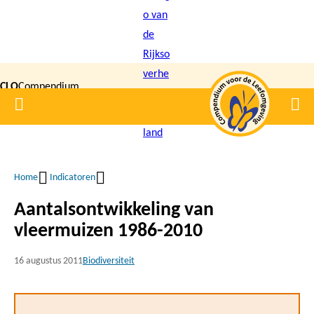
Overslaan
en
naar
de
CLO
Compendium
inhoud
Home
Men
gaan
|
voor de
Leefomgeving
Home
Indicatoren
Kruimelpad
Aantalsontwikkeling van
vleermuizen 1986-2010
16 augustus 2011
Biodiversiteit