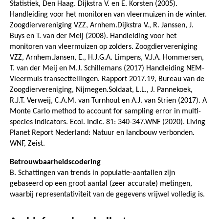
Statistiek, Den Haag. Dijkstra V. en E. Korsten (2005).
Handleiding voor het monitoren van vleermuizen in de winter.
Zoogdiervereniging VZZ, Arnhem.Dijkstra V., R. Janssen, J.
Buys en T. van der Meij (2008). Handleiding voor het
monitoren van vleermuizen op zolders. Zoogdiervereniging
VZZ, Arnhem.Jansen, E., H.J.G.A. Limpens, V.J.A. Hommersen,
T. van der Meij en M.J. Schillemans (2017) Handleiding NEM-
Vleermuis transecttellingen. Rapport 2017.19, Bureau van de
Zoogdiervereniging, Nijmegen.Soldaat, L.L., J. Pannekoek,
R.J.T. Verweij, C.A.M. van Turnhout en A.J. van Strien (2017). A
Monte Carlo method to account for sampling error in multi-
species indicators. Ecol. Indic. 81: 340-347.WNF (2020). Living
Planet Report Nederland: Natuur en landbouw verbonden.
WNF, Zeist.
Betrouwbaarheidscodering
B. Schattingen van trends in populatie-aantallen zijn
gebaseerd op een groot aantal (zeer accurate) metingen,
waarbij representativiteit van de gegevens vrijwel volledig is.