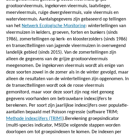
grootoorvleermuis, ingekorven vleermuis, laatvlieger,
meervleermuis, ruige dwergvleermuis, vale vleermuis en
watervleermuis. Aantalsgegevens zijn gebaseerd op tellingen
van het
Netwerk Ecologische Monitoring
: wintertellingen van
vleermuizen in kelders, groeven, forten en bunkers (sinds
1986), zomertellingen op kerk- en kloosterzolders (sinds 1986)
en transecttellingen van jagende vleermuizen in overwegend
landelijk gebied (sinds 2015). Van de zomertellingen zijn
alleen de gegevens van de grijze grootoorvleermuis
meegenomen. De ingekorven vleermuis wordt als enige van
deze soorten zowel in de zomer als in de winter gevolgd, maar
alleen de resultaten van de wintertellingen zijn opgenomen. In
de transecttellingen wordt ook de rosse vleermuis
gemonitord, maar voor deze soort zijn nog niet genoeg
gegevens voorhanden om betrouwbare indexcijfers te
berekenen. Per soort zijn jaarlijkse indexcijfers over populatie-
aantallen bepaald met Poisson regressie (software TRIM;
Methode indexcijfers (TRIM)
).Berekening groepsindicator
(multi-species indicator, MSI)De volgende stappen worden
doorlopen om tot groepsindexen te komen. De indexen per