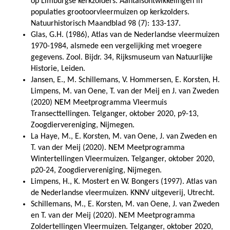
op Limburgse kerkzolders. Aantalsontwikkelingen in
populaties grootoorvleermuizen op kerkzolders.
Natuurhistorisch Maandblad 98 (7): 133-137.
Glas, G.H. (1986), Atlas van de Nederlandse vleermuizen
1970-1984, alsmede een vergelijking met vroegere
gegevens. Zool. Bijdr. 34, Rijksmuseum van Natuurlijke
Historie, Leiden.
Jansen, E., M. Schillemans, V. Hommersen, E. Korsten, H.
Limpens, M. van Oene, T. van der Meij en J. van Zweden
(2020) NEM Meetprogramma Vleermuis
Transecttellingen. Telganger, oktober 2020, p9-13,
Zoogdiervereniging, Nijmegen.
La Haye, M., E. Korsten, M. van Oene, J. van Zweden en
T. van der Meij (2020). NEM Meetprogramma
Wintertellingen Vleermuizen. Telganger, oktober 2020,
p20-24, Zoogdiervereniging, Nijmegen.
Limpens, H., K. Mostert en W. Bongers (1997). Atlas van
de Nederlandse vleermuizen. KNNV uitgeverij, Utrecht.
Schillemans, M., E. Korsten, M. van Oene, J. van Zweden
en T. van der Meij (2020). NEM Meetprogramma
Zoldertellingen Vleermuizen. Telganger, oktober 2020,