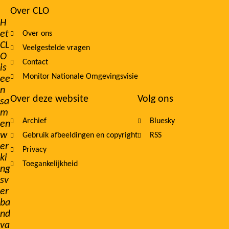
Over CLO
Footer
H
et
Over ons
navigation
CL
Veelgestelde vragen
O
Contact
is
Monitor Nationale Omgevingsvisie
ee
n
Over deze website
Volg ons
sa
m
Archief
Bluesky
en
w
Gebruik afbeeldingen en copyright
RSS
er
Privacy
ki
Toegankelijkheid
ng
sv
er
ba
nd
va