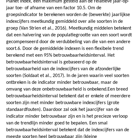
Planet Index, een maximum gesteld aan de relatieve jaar-op-
jaar toe- of afname van een factor 10.5. Om de
groepsindicator te berekenen worden de (bewerkte) jaarlijkse
indexcijfers meetkundig gemiddeld over alle soorten in de
groep (Van Strien et al., 2016). Meetkundig middelen betekent
dat een halvering van de populatiegrootte van een soort wordt
gecompenseerd door de verdubbeling van die van een andere
soort.6. Door de gemiddelde indexen is een flexibele trend
berekend met een 95% betrouwbaarheidsinterval. Het
betrouwbaarheidsinterval is gebaseerd op de
betrouwbaarheid van de indexcijfers van de afzonderlijke
soorten (Soldaat et al., 2017). In de jaren waarin veel soorten
ontbreken is de indicator minder betrouwbaar, maar de
omvang van deze onbetrouwbaarheid is onbekend.Een breed
betrouwbaarheidsinterval betekent dat er enkele of meerdere
soorten zijn met minder betrouwbare indexcijfers (grote
standaardfouten). Daardoor zal ook het jaarcijfer van de
indicator minder betrouwbaar zijn en is het precieze verloop
van de trendlijn minder goed te bepalen. Een smal
betrouwbaarheidsinterval betekent dat de indexcijfers van de
meeste soorten heel betrouwbaar zijn (kleine