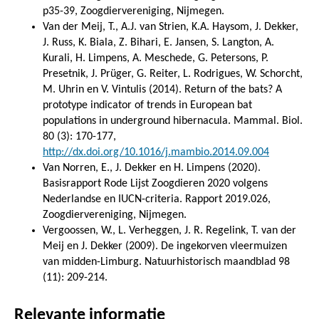
p35-39, Zoogdiervereniging, Nijmegen.
Van der Meij, T., A.J. van Strien, K.A. Haysom, J. Dekker,
J. Russ, K. Biala, Z. Bihari, E. Jansen, S. Langton, A.
Kurali, H. Limpens, A. Meschede, G. Petersons, P.
Presetnik, J. Prüger, G. Reiter, L. Rodrigues, W. Schorcht,
M. Uhrin en V. Vintulis (2014). Return of the bats? A
prototype indicator of trends in European bat
populations in underground hibernacula. Mammal. Biol.
80 (3): 170-177,
http://dx.doi.org/10.1016/j.mambio.2014.09.004
Van Norren, E., J. Dekker en H. Limpens (2020).
Basisrapport Rode Lijst Zoogdieren 2020 volgens
Nederlandse en IUCN-criteria. Rapport 2019.026,
Zoogdiervereniging, Nijmegen.
Vergoossen, W., L. Verheggen, J. R. Regelink, T. van der
Meij en J. Dekker (2009). De ingekorven vleermuizen
van midden-Limburg. Natuurhistorisch maandblad 98
(11): 209-214.
Relevante informatie