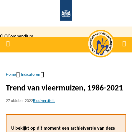
Overslaan
en
naar
de
CLO
Compendium
inhoud
Home
Men
gaan
|
voor de
Leefomgeving
Home
Indicatoren
Kruimelpad
Trend van vleermuizen, 1986-2021
27 oktober 2022
Biodiversiteit
U bekijkt op dit moment een archiefversie van deze