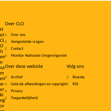
Over CLO
Footer
H
et
Over ons
navigation
CL
Veelgestelde vragen
O
Contact
is
Monitor Nationale Omgevingsvisie
ee
n
Over deze website
Volg ons
sa
m
Archief
Bluesky
en
w
Gebruik afbeeldingen en copyright
RSS
er
Privacy
ki
Toegankelijkheid
ng
sv