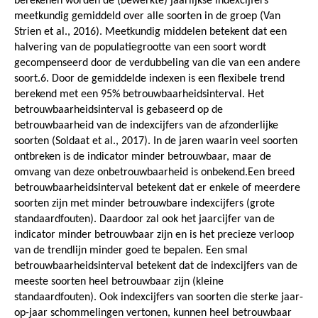
berekenen worden de (bewerkte) jaarlijkse indexcijfers
meetkundig gemiddeld over alle soorten in de groep (Van
Strien et al., 2016). Meetkundig middelen betekent dat een
halvering van de populatiegrootte van een soort wordt
gecompenseerd door de verdubbeling van die van een andere
soort.6. Door de gemiddelde indexen is een flexibele trend
berekend met een 95% betrouwbaarheidsinterval. Het
betrouwbaarheidsinterval is gebaseerd op de
betrouwbaarheid van de indexcijfers van de afzonderlijke
soorten (Soldaat et al., 2017). In de jaren waarin veel soorten
ontbreken is de indicator minder betrouwbaar, maar de
omvang van deze onbetrouwbaarheid is onbekend.Een breed
betrouwbaarheidsinterval betekent dat er enkele of meerdere
soorten zijn met minder betrouwbare indexcijfers (grote
standaardfouten). Daardoor zal ook het jaarcijfer van de
indicator minder betrouwbaar zijn en is het precieze verloop
van de trendlijn minder goed te bepalen. Een smal
betrouwbaarheidsinterval betekent dat de indexcijfers van de
meeste soorten heel betrouwbaar zijn (kleine
standaardfouten). Ook indexcijfers van soorten die sterke jaar-
op-jaar schommelingen vertonen, kunnen heel betrouwbaar