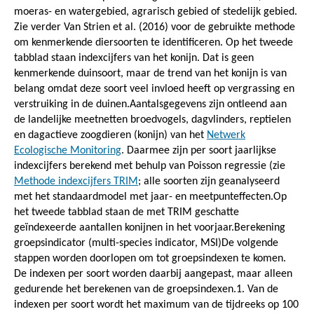
moeras- en watergebied, agrarisch gebied of stedelijk gebied.
Zie verder Van Strien et al. (2016) voor de gebruikte methode
om kenmerkende diersoorten te identificeren. Op het tweede
tabblad staan indexcijfers van het konijn. Dat is geen
kenmerkende duinsoort, maar de trend van het konijn is van
belang omdat deze soort veel invloed heeft op vergrassing en
verstruiking in de duinen.Aantalsgegevens zijn ontleend aan
de landelijke meetnetten broedvogels, dagvlinders, reptielen
en dagactieve zoogdieren (konijn) van het
Netwerk
Ecologische Monitoring
. Daarmee zijn per soort jaarlijkse
indexcijfers berekend met behulp van Poisson regressie (zie
Methode indexcijfers TRIM
; alle soorten zijn geanalyseerd
met het standaardmodel met jaar- en meetpunteffecten.Op
het tweede tabblad staan de met TRIM geschatte
geïndexeerde aantallen konijnen in het voorjaar.Berekening
groepsindicator (multi-species indicator, MSI)De volgende
stappen worden doorlopen om tot groepsindexen te komen.
De indexen per soort worden daarbij aangepast, maar alleen
gedurende het berekenen van de groepsindexen.1. Van de
indexen per soort wordt het maximum van de tijdreeks op 100