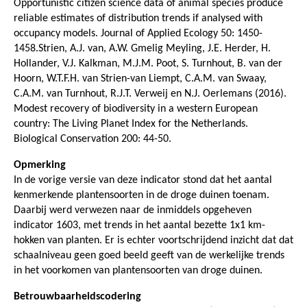
Opportunistic citizen science data of animal species produce
reliable estimates of distribution trends if analysed with
occupancy models. Journal of Applied Ecology 50: 1450-
1458.Strien, A.J. van, A.W. Gmelig Meyling, J.E. Herder, H.
Hollander, V.J. Kalkman, M.J.M. Poot, S. Turnhout, B. van der
Hoorn, W.T.F.H. van Strien-van Liempt, C.A.M. van Swaay,
C.A.M. van Turnhout, R.J.T. Verweij en N.J. Oerlemans (2016).
Modest recovery of biodiversity in a western European
country: The Living Planet Index for the Netherlands.
Biological Conservation 200: 44-50.
Opmerking
In de vorige versie van deze indicator stond dat het aantal
kenmerkende plantensoorten in de droge duinen toenam.
Daarbij werd verwezen naar de inmiddels opgeheven
indicator 1603, met trends in het aantal bezette 1x1 km-
hokken van planten. Er is echter voortschrijdend inzicht dat dat
schaalniveau geen goed beeld geeft van de werkelijke trends
in het voorkomen van plantensoorten van droge duinen.
Betrouwbaarheidscodering