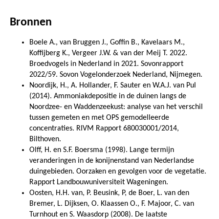
Bronnen
Boele A., van Bruggen J., Goffin B., Kavelaars M.,
Koffijberg K., Vergeer J.W. & van der Meij T. 2022.
Broedvogels in Nederland in 2021. Sovonrapport
2022/59. Sovon Vogelonderzoek Nederland, Nijmegen.
Noordijk, H., A. Hollander, F. Sauter en W.A.J. van Pul
(2014). Ammoniakdepositie in de duinen langs de
Noordzee- en Waddenzeekust: analyse van het verschil
tussen gemeten en met OPS gemodelleerde
concentraties. RIVM Rapport 680030001/2014,
Bilthoven.
Olff, H. en S.F. Boersma (1998). Lange termijn
veranderingen in de konijnenstand van Nederlandse
duingebieden. Oorzaken en gevolgen voor de vegetatie.
Rapport Landbouwuniversiteit Wageningen.
Oosten, H.H. van, P. Beusink, P, de Boer, L. van den
Bremer, L. Dijksen, O. Klaassen O., F. Majoor, C. van
Turnhout en S. Waasdorp (2008). De laatste