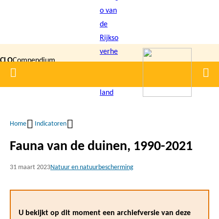
Overslaan
en
naar
de
CLO
Compendium
inhoud
Home
Men
gaan
|
voor de
Leefomgeving
Home
Indicatoren
Kruimelpad
Fauna van de duinen, 1990-2021
31 maart 2023
Natuur en natuurbescherming
U bekijkt op dit moment een archiefversie van deze