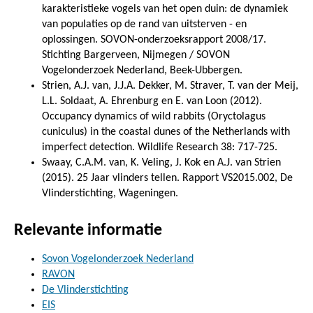
karakteristieke vogels van het open duin: de dynamiek
van populaties op de rand van uitsterven - en
oplossingen. SOVON-onderzoeksrapport 2008/17.
Stichting Bargerveen, Nijmegen / SOVON
Vogelonderzoek Nederland, Beek-Ubbergen.
Strien, A.J. van, J.J.A. Dekker, M. Straver, T. van der Meij,
L.L. Soldaat, A. Ehrenburg en E. van Loon (2012).
Occupancy dynamics of wild rabbits (Oryctolagus
cuniculus) in the coastal dunes of the Netherlands with
imperfect detection. Wildlife Research 38: 717-725.
Swaay, C.A.M. van, K. Veling, J. Kok en A.J. van Strien
(2015). 25 Jaar vlinders tellen. Rapport VS2015.002, De
Vlinderstichting, Wageningen.
Relevante informatie
Sovon Vogelonderzoek Nederland
RAVON
De Vlinderstichting
EIS