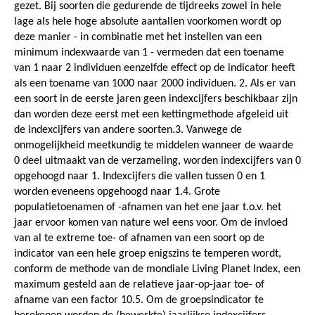
gezet. Bij soorten die gedurende de tijdreeks zowel in hele
lage als hele hoge absolute aantallen voorkomen wordt op
deze manier - in combinatie met het instellen van een
minimum indexwaarde van 1 - vermeden dat een toename
van 1 naar 2 individuen eenzelfde effect op de indicator heeft
als een toename van 1000 naar 2000 individuen. 2. Als er van
een soort in de eerste jaren geen indexcijfers beschikbaar zijn
dan worden deze eerst met een kettingmethode afgeleid uit
de indexcijfers van andere soorten.3. Vanwege de
onmogelijkheid meetkundig te middelen wanneer de waarde
0 deel uitmaakt van de verzameling, worden indexcijfers van 0
opgehoogd naar 1. Indexcijfers die vallen tussen 0 en 1
worden eveneens opgehoogd naar 1.4. Grote
populatietoenamen of -afnamen van het ene jaar t.o.v. het
jaar ervoor komen van nature wel eens voor. Om de invloed
van al te extreme toe- of afnamen van een soort op de
indicator van een hele groep enigszins te temperen wordt,
conform de methode van de mondiale Living Planet Index, een
maximum gesteld aan de relatieve jaar-op-jaar toe- of
afname van een factor 10.5. Om de groepsindicator te