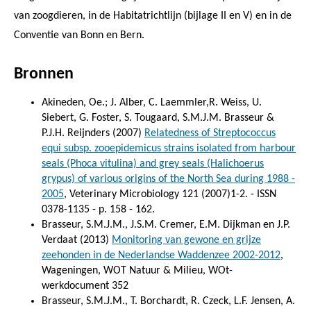
van zoogdieren, in de Habitatrichtlijn (bijlage II en V) en in de
Conventie van Bonn en Bern.
Bronnen
Akineden, Oe.; J. Alber, C. Laemmler,R. Weiss, U.
Siebert, G. Foster, S. Tougaard, S.M.J.M. Brasseur &
P.J.H. Reijnders (2007)
Relatedness of Streptococcus
equi subsp. zooepidemicus strains isolated from harbour
seals (Phoca vitulina) and grey seals (Halichoerus
grypus) of various origins of the North Sea during 1988 -
2005
, Veterinary Microbiology 121 (2007)1-2. - ISSN
0378-1135 - p. 158 - 162.
Brasseur, S.M.J.M., J.S.M. Cremer, E.M. Dijkman en J.P.
Verdaat (2013)
Monitoring van gewone en grijze
zeehonden in de Nederlandse Waddenzee 2002-2012
,
Wageningen, WOT Natuur & Milieu, WOt-
werkdocument 352
Brasseur, S.M.J.M., T. Borchardt, R. Czeck, L.F. Jensen, A.