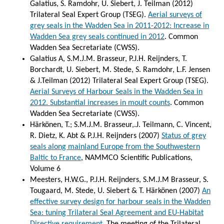
Galatius, S. Ramdohr, U. Siebert, J. Teilman (2012)
Trilateral Seal Expert Group (TSEG).
Aerial surveys of
grey seals in the Wadden Sea in 2011-2012: Increase in
Wadden Sea grey seals continued in 2012
. Common
Wadden Sea Secretariate (CWSS).
Galatius A, S.M.J.M. Brasseur, P.J.H. Reijnders, T.
Borchardt, U. Siebert, M. Stede, S. Ramdohr, L.F. Jensen
& J.Teilman (2012) Trilateral Seal Expert Group (TSEG).
Aerial Surveys of Harbour Seals in the Wadden Sea in
2012. Substantial increases in moult counts
. Common
Wadden Sea Secretariate (CWSS).
Härkönen, T.; S.M.J.M. Brasseur,.J. Teilmann, C. Vincent,
R. Dietz, K. Abt & P.J.H. Reijnders (2007)
Status of grey
seals along mainland Europe from the Southwestern
Baltic to France
, NAMMCO Scientific Publications,
Volume 6
Meesters, H.W.G., P.J.H. Reijnders, S.M.J.M Brasseur, S.
Tougaard, M. Stede, U. Siebert & T. Härkönen (2007)
An
effective survey design for harbour seals in the Wadden
Sea: tuning Trilateral Seal Agreement and EU-Habitat
Directive requirement
, The meeting of the Trilateral