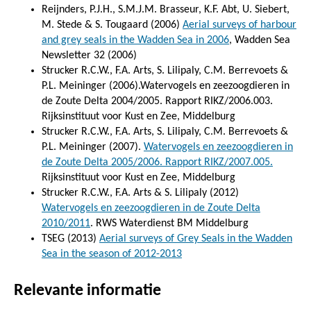
Reijnders, P.J.H., S.M.J.M. Brasseur, K.F. Abt, U. Siebert,
M. Stede & S. Tougaard (2006)
Aerial surveys of harbour
and grey seals in the Wadden Sea in 2006
, Wadden Sea
Newsletter 32 (2006)
Strucker R.C.W., F.A. Arts, S. Lilipaly, C.M. Berrevoets &
P.L. Meininger (2006).Watervogels en zeezoogdieren in
de Zoute Delta 2004/2005. Rapport RIKZ/2006.003.
Rijksinstituut voor Kust en Zee, Middelburg
Strucker R.C.W., F.A. Arts, S. Lilipaly, C.M. Berrevoets &
P.L. Meininger (2007).
Watervogels en zeezoogdieren in
de Zoute Delta 2005/2006. Rapport RIKZ/2007.005.
Rijksinstituut voor Kust en Zee, Middelburg
Strucker R.C.W., F.A. Arts & S. Lilipaly (2012)
Watervogels en zeezoogdieren in de Zoute Delta
2010/2011
. RWS Waterdienst BM Middelburg
TSEG (2013)
Aerial surveys of Grey Seals in the Wadden
Sea in the season of 2012-2013
Relevante informatie