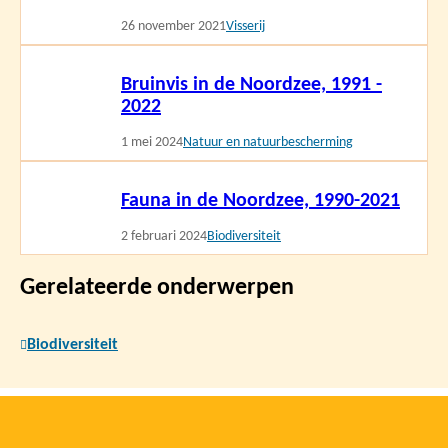
26 november 2021
Visserij
Lees
Bruinvis in de Noordzee, 1991 -
meer
2022
1 mei 2024
Natuur en natuurbescherming
Lees
Fauna in de Noordzee, 1990-2021
meer
2 februari 2024
Biodiversiteit
Gerelateerde onderwerpen
Biodiversiteit