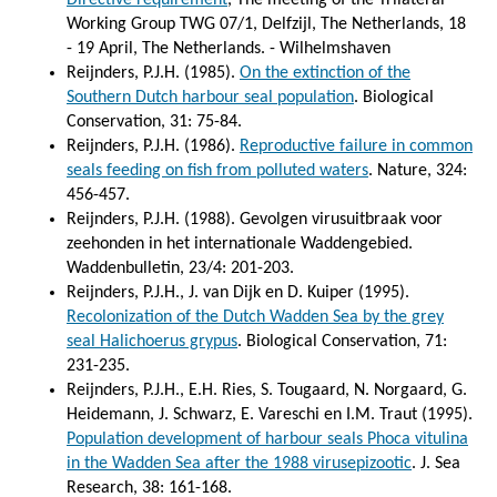
Working Group TWG 07/1, Delfzijl, The Netherlands, 18
- 19 April, The Netherlands. - Wilhelmshaven
Reijnders, P.J.H. (1985).
On the extinction of the
Southern Dutch harbour seal population
. Biological
Conservation, 31: 75-84.
Reijnders, P.J.H. (1986).
Reproductive failure in common
seals feeding on fish from polluted waters
. Nature, 324:
456-457.
Reijnders, P.J.H. (1988). Gevolgen virusuitbraak voor
zeehonden in het internationale Waddengebied.
Waddenbulletin, 23/4: 201-203.
Reijnders, P.J.H., J. van Dijk en D. Kuiper (1995).
Recolonization of the Dutch Wadden Sea by the grey
seal Halichoerus grypus
. Biological Conservation, 71:
231-235.
Reijnders, P.J.H., E.H. Ries, S. Tougaard, N. Norgaard, G.
Heidemann, J. Schwarz, E. Vareschi en I.M. Traut (1995).
Population development of harbour seals Phoca vitulina
in the Wadden Sea after the 1988 virusepizootic
. J. Sea
Research, 38: 161-168.