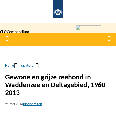
Overslaan
en
naar
de
CLO
Compendium
inhoud
Home
Men
gaan
|
voor de
Leefomgeving
Home
Indicatoren
Kruimelpad
Gewone en grijze zeehond in
Waddenzee en Deltagebied, 1960 -
2013
21 mei 2014
Biodiversiteit