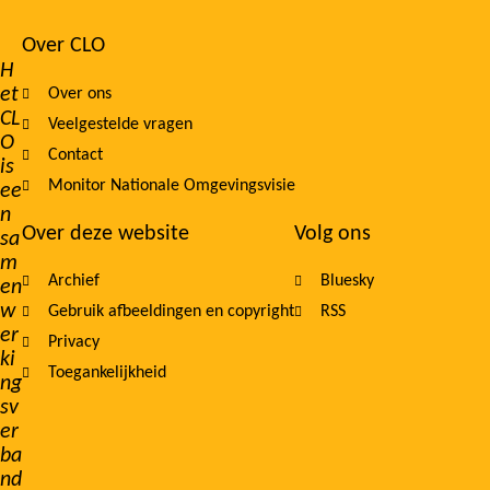
Over CLO
Footer
H
et
Over ons
navigation
CL
Veelgestelde vragen
O
Contact
is
Monitor Nationale Omgevingsvisie
ee
n
Over deze website
Volg ons
sa
m
Archief
Bluesky
en
w
Gebruik afbeeldingen en copyright
RSS
er
Privacy
ki
Toegankelijkheid
ng
sv
er
ba
nd