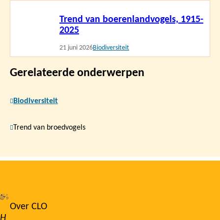
Lees
Trend van boerenlandvogels, 1915-
meer
2025
21 juni 2026
Biodiversiteit
Gerelateerde onderwerpen
Biodiversiteit
Trend van broedvogels
Over CLO
Footer
H