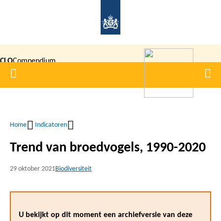
Overslaan
en
naar
de
CLO
Compendium
inhoud
Home
Men
gaan
|
voor de
Leefomgeving
Home
Indicatoren
Kruimelpad
Trend van broedvogels, 1990-2020
29 oktober 2021
Biodiversiteit
U bekijkt op dit moment een archiefversie van deze