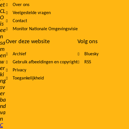
et
Over ons
navigation
CL
Veelgestelde vragen
O
Contact
is
Monitor Nationale Omgevingsvisie
ee
n
Over deze website
Volg ons
sa
m
Archief
Bluesky
en
w
Gebruik afbeeldingen en copyright
RSS
er
Privacy
ki
Toegankelijkheid
ng
sv
er
ba
nd
va
n
C