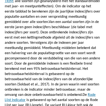
TRIM
; alle soorten zijn geanalyseerd met het standaardmodel
met jaar- en meetpunteffecten). Om de indicator op het
eerste tabblad te berekenen zijn de jaarlijkse indexcijfers over
populatie-aantallen en over verspreiding meetkundig
gemiddeld over alle soorten.Van een aantal soorten zijn in de
eerste jaren geen indexcijfers beschikbaar (zie tabel met
indexcijfers per soort). Deze ontbrekende indexcijfers zijn
eerst met een kettingmethode afgeleid uit de indexcijfers van
andere soorten. Vervolgens zijn de indexen per jaar
meetkundig gemiddeld. Meetkundig middelen betekent dat
een halvering van de populatiegrootte van een soort wordt
gecompenseerd door de verdubbeling van die van een andere
soort. Door de gemiddelde indexen is een flexibele trend
berekend met een 95% betrouwbaarheidsinterval. Het
betrouwbaarheidsinterval is gebaseerd op de
betrouwbaarheid van de indexcijfers van de afzonderlijke
soorten (Soldaat et al., 2017). In de jaren waarin veel soorten
ontbreken is de indicator minder betrouwbaar, maar de
omvang van deze onbetrouwbaarheid is onbekend.De
Rode
Lijst Indicator
is gebaseerd op het aantal soorten op de Rode
Lijst per jaar (RLI-lengte). De variant RLI-kleur telt ook de