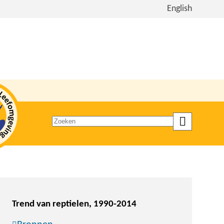
Bekijk
English
de
site
in
het
Engels
Zoeken
op
trefwoord
Trend van reptielen, 1990-2014