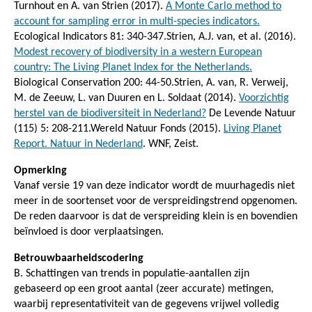
Turnhout en A. van Strien (2017).
A Monte Carlo method to
account for sampling error in multi-species indicators.
Ecological Indicators 81: 340-347.Strien, A.J. van, et al. (2016).
Modest recovery of biodiversity in a western European
country: The Living Planet Index for the Netherlands.
Biological Conservation 200: 44-50.Strien, A. van, R. Verweij,
M. de Zeeuw, L. van Duuren en L. Soldaat (2014).
Voorzichtig
herstel van de biodiversiteit in Nederland?
De Levende Natuur
(115) 5: 208-211.Wereld Natuur Fonds (2015).
Living Planet
Report. Natuur in Nederland
. WNF, Zeist.
Opmerking
Vanaf versie 19 van deze indicator wordt de muurhagedis niet
meer in de soortenset voor de verspreidingstrend opgenomen.
De reden daarvoor is dat de verspreiding klein is en bovendien
beïnvloed is door verplaatsingen.
Betrouwbaarheidscodering
B. Schattingen van trends in populatie-aantallen zijn
gebaseerd op een groot aantal (zeer accurate) metingen,
waarbij representativiteit van de gegevens vrijwel volledig