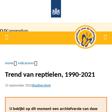
Overslaan
en
naar
de
CLO
Compendium
inhoud
Home
Men
gaan
|
voor de
Leefomgeving
Home
Indicatoren
Kruimelpad
Trend van reptielen, 1990-2021
15 september 2022
Biodiversiteit
U bekijkt op dit moment een archiefversie van deze