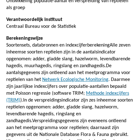
Ontwikkeling populatie-aantal en verspreiding van reptielen
als groep
Verantwoordelijk instituut
Centraal Bureau voor de Statistiek
Berekeningswijze
Soortensets, databronnen en indexcijferberekeningAlle zeven
inheemse soorten reptielen zijn in de aantalsindicator
opgenomen: adder, gladde slang, hazelworm, levendbarende
hagedis, muurhagedis, ringslang en zandhagedis.De
aantalsgegevens zijn ontleend aan het meetprogramma voor
reptielen van het
Netwerk Ecologische Monitoring
. Daarmee
zijn jaarlijkse indexcijfers over populatie-aantallen bepaald
met Poisson regressie (software TRIM;
Methode indexcijfers
(TRIM)
).In de verspreidingsindicator zijn zes inheemse soorten
reptielen opgenomen: adder, gladde slang, hazelworm,
levendbarende hagedis, ringslang en
zandhagedis.Verspreidingsgegevens zijn eveneens ontleend
aan het meetprogramma voor reptielen; daarnaast zijn
gegevens uit de Nationale Database Flora & Fauna gebruikt.