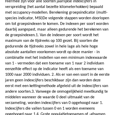
Hiermee zijn voor alle soorten jaarlijkse indexcijfers in
verspreiding (het aantal bezette kilometerhokken) bepaald
met occupancy-modellen. Berekening groepsindicator (multi-
species indicator, MSI)De volgende stappen worden doorlopen
om tot groepsindexen te komen. De indexen per soort worden
daarbij aangepast, maar alleen gedurende het berekenen van
de groepsindexen.1. Van de indexen per soort wordt het
maximum van de tijdreeks op 100 gezet. Bij soorten die
gedurende de tijdreeks zowel in hele lage als hele hoge
absolute aantallen voorkomen wordt op deze manier - in
combinatie met het instellen van een minimum indexwaarde
van 1 - vermeden dat een toename van 1 naar 2 individuen
eenzelfde effect op de indicator heeft als een toename van
1000 naar 2000 individuen. 2. Als er van een soort in de eerste
jaren geen indexcijfers beschikbaar zijn dan worden deze
eerst met een kettingmethode afgeleid uit de indexcijfers van
andere soorten.3. Vanwege de onmogelijkheid meetkundig te
middelen wanneer de waarde 0 deel uitmaakt van de
verzameling, worden indexcijfers van 0 opgehoogd naar 1.
Indexcijfers die vallen tussen 0 en 1 worden eveneens
opgehoogd naar 1.4. Grote populatietoenamen of -afnamen