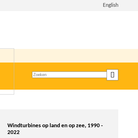
Bekijk
English
de
site
in
het
Engels
Zoeken
op
trefwoord
Windturbines op land en op zee, 1990 -
2022