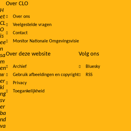
Over CLO
Footer
H
et
Over ons
navigation
CL
Veelgestelde vragen
O
Contact
is
Monitor Nationale Omgevingsvisie
ee
n
Over deze website
Volg ons
sa
m
Archief
Bluesky
en
w
Gebruik afbeeldingen en copyright
RSS
er
Privacy
ki
Toegankelijkheid
ng
sv
er
ba
nd
va