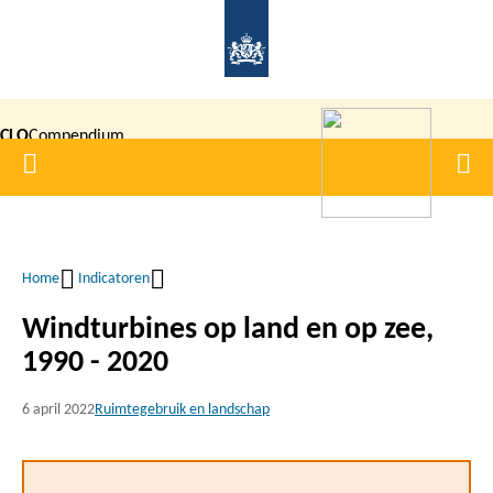
Overslaan
en
naar
de
CLO
Compendium
inhoud
Home
Men
gaan
|
voor de
Leefomgeving
Home
Indicatoren
Kruimelpad
Windturbines op land en op zee,
1990 - 2020
6 april 2022
Ruimtegebruik en landschap