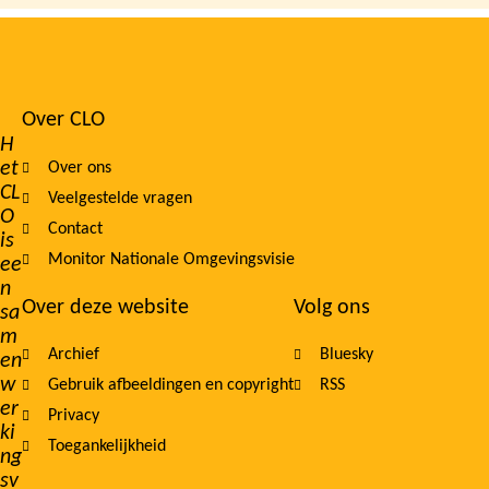
Over CLO
Footer
H
et
Over ons
navigation
CL
Veelgestelde vragen
O
Contact
is
Monitor Nationale Omgevingsvisie
ee
n
Over deze website
Volg ons
sa
m
Archief
Bluesky
en
w
Gebruik afbeeldingen en copyright
RSS
er
Privacy
ki
Toegankelijkheid
ng
sv