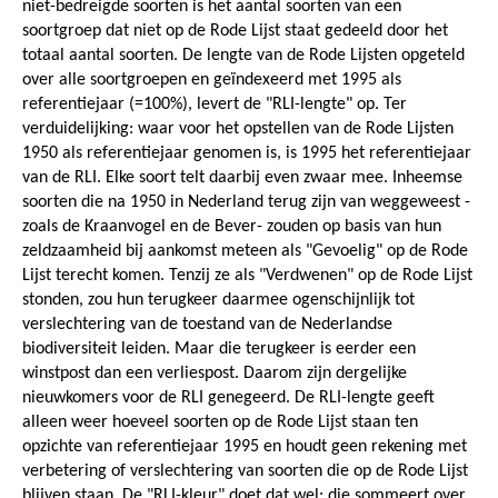
niet-bedreigde soorten is het aantal soorten van een
soortgroep dat niet op de Rode Lijst staat gedeeld door het
totaal aantal soorten. De lengte van de Rode Lijsten opgeteld
over alle soortgroepen en geïndexeerd met 1995 als
referentiejaar (=100%), levert de "RLI-lengte" op. Ter
verduidelijking: waar voor het opstellen van de Rode Lijsten
1950 als referentiejaar genomen is, is 1995 het referentiejaar
van de RLI. Elke soort telt daarbij even zwaar mee. Inheemse
soorten die na 1950 in Nederland terug zijn van weggeweest -
zoals de Kraanvogel en de Bever- zouden op basis van hun
zeldzaamheid bij aankomst meteen als "Gevoelig" op de Rode
Lijst terecht komen. Tenzij ze als "Verdwenen" op de Rode Lijst
stonden, zou hun terugkeer daarmee ogenschijnlijk tot
verslechtering van de toestand van de Nederlandse
biodiversiteit leiden. Maar die terugkeer is eerder een
winstpost dan een verliespost. Daarom zijn dergelijke
nieuwkomers voor de RLI genegeerd. De RLI-lengte geeft
alleen weer hoeveel soorten op de Rode Lijst staan ten
opzichte van referentiejaar 1995 en houdt geen rekening met
verbetering of verslechtering van soorten die op de Rode Lijst
blijven staan. De "RLI-kleur" doet dat wel; die sommeert over