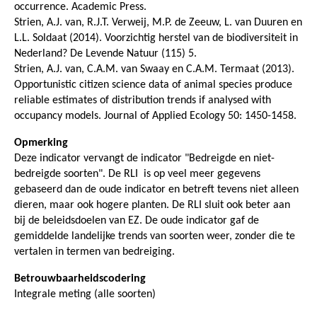
occurrence. Academic Press.
Strien, A.J. van, R.J.T. Verweij, M.P. de Zeeuw, L. van Duuren en
L.L. Soldaat (2014). Voorzichtig herstel van de biodiversiteit in
Nederland? De Levende Natuur (115) 5.
Strien, A.J. van, C.A.M. van Swaay en C.A.M. Termaat (2013).
Opportunistic citizen science data of animal species produce
reliable estimates of distribution trends if analysed with
occupancy models. Journal of Applied Ecology 50: 1450-1458.
Opmerking
Deze indicator vervangt de indicator "Bedreigde en niet-
bedreigde soorten". De RLI is op veel meer gegevens
gebaseerd dan de oude indicator en betreft tevens niet alleen
dieren, maar ook hogere planten. De RLI sluit ook beter aan
bij de beleidsdoelen van EZ. De oude indicator gaf de
gemiddelde landelijke trends van soorten weer, zonder die te
vertalen in termen van bedreiging.
Betrouwbaarheidscodering
Integrale meting (alle soorten)