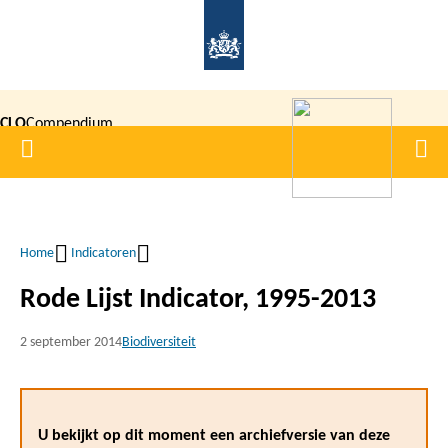
Overslaan
en
naar
de
CLO
Compendium
inhoud
Home
Men
gaan
|
voor de
Leefomgeving
Home
Indicatoren
Kruimelpad
Rode Lijst Indicator, 1995-2013
2 september 2014
Biodiversiteit
U bekijkt op dit moment een archiefversie van deze