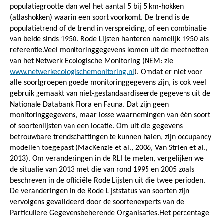
populatiegrootte dan wel het aantal 5 bij 5 km-hokken
(atlashokken) waarin een soort voorkomt. De trend is de
populatietrend of de trend in verspreiding, of een combinatie
van beide sinds 1950. Rode Lijsten hanteren namelijk 1950 als
referentie.Veel monitoringgegevens komen uit de meetnetten
van het Netwerk Ecologische Monitoring (NEM: zie
www.netwerkecologischemonitoring.nl
). Omdat er niet voor
alle soortgroepen goede monitoringgegevens zijn, is ook veel
gebruik gemaakt van niet-gestandaardiseerde gegevens uit de
Nationale Databank Flora en Fauna. Dat zijn geen
monitoringgegevens, maar losse waarnemingen van één soort
of soortenlijsten van een locatie. Om uit die gegevens
betrouwbare trendschattingen te kunnen halen, zijn occupancy
modellen toegepast (MacKenzie et al., 2006; Van Strien et al.,
2013). Om veranderingen in de RLI te meten, vergelijken we
de situatie van 2013 met die van rond 1995 en 2005 zoals
beschreven in de officiële Rode Lijsten uit die twee perioden.
De veranderingen in de Rode Lijststatus van soorten zijn
vervolgens gevalideerd door de soortenexperts van de
Particuliere Gegevensbeherende Organisaties.Het percentage