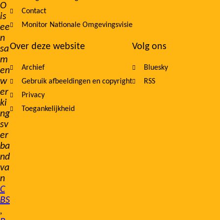
O
Contact
is
Monitor Nationale Omgevingsvisie
ee
n
Over deze website
Volg ons
sa
m
Archief
Bluesky
en
w
Gebruik afbeeldingen en copyright
RSS
er
Privacy
ki
Toegankelijkheid
ng
sv
er
ba
nd
va
n
C
BS
,