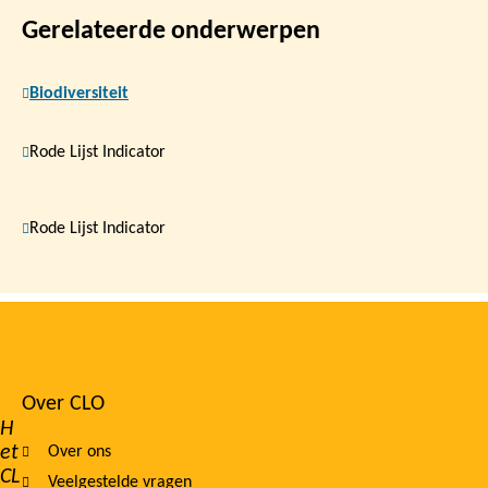
Gerelateerde onderwerpen
Biodiversiteit
Rode Lijst Indicator
Rode Lijst Indicator
Over CLO
Footer
H
et
Over ons
navigation
CL
Veelgestelde vragen