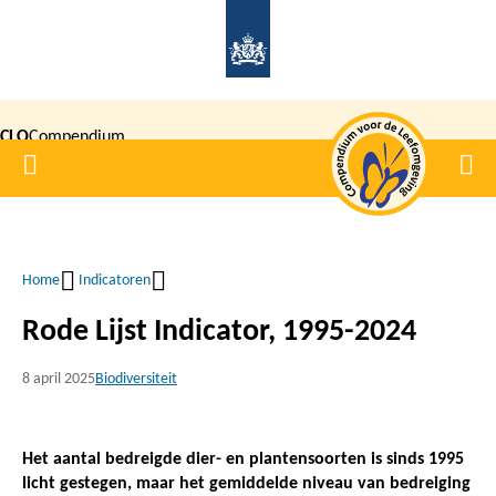
Overslaan
en
naar
de
CLO
Compendium
inhoud
Home
Men
gaan
|
voor de
Leefomgeving
Home
Indicatoren
Kruimelpad
Rode Lijst Indicator, 1995-2024
8 april 2025
Biodiversiteit
Het aantal bedreigde dier- en plantensoorten is sinds 1995
licht gestegen, maar het gemiddelde niveau van bedreiging