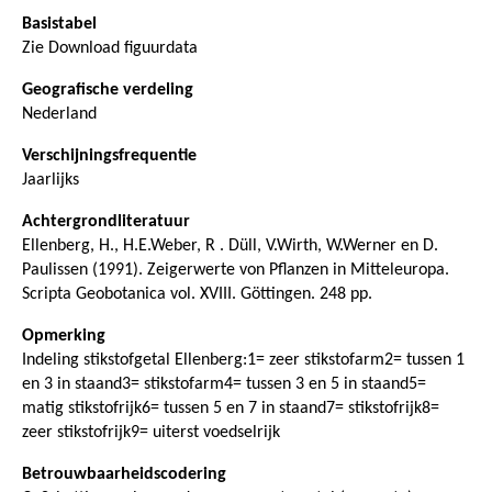
Basistabel
Zie Download figuurdata
Geografische verdeling
Nederland
Verschijningsfrequentie
Jaarlijks
Achtergrondliteratuur
Ellenberg, H., H.E.Weber, R . Düll, V.Wirth, W.Werner en D.
Paulissen (1991). Zeigerwerte von Pflanzen in Mitteleuropa.
Scripta Geobotanica vol. XVIII. Göttingen. 248 pp.
Opmerking
Indeling stikstofgetal Ellenberg:1= zeer stikstofarm2= tussen 1
en 3 in staand3= stikstofarm4= tussen 3 en 5 in staand5=
matig stikstofrijk6= tussen 5 en 7 in staand7= stikstofrijk8=
zeer stikstofrijk9= uiterst voedselrijk
Betrouwbaarheidscodering