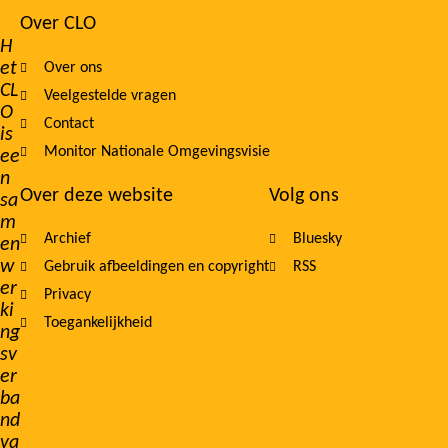
Over CLO
Footer
H
et
Over ons
navigation
CL
Veelgestelde vragen
O
Contact
is
Monitor Nationale Omgevingsvisie
ee
n
Over deze website
Volg ons
sa
m
Archief
Bluesky
en
w
Gebruik afbeeldingen en copyright
RSS
er
Privacy
ki
Toegankelijkheid
ng
sv
er
ba
nd
va