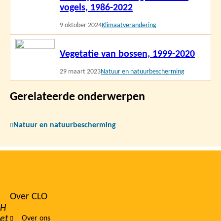
vogels, 1986-2022
9 oktober 2024
Klimaatverandering
Lees
Vegetatie van bossen, 1999-2020
meer
29 maart 2023
Natuur en natuurbescherming
Gerelateerde onderwerpen
Natuur en natuurbescherming
Over CLO
Footer
H
et
Over ons