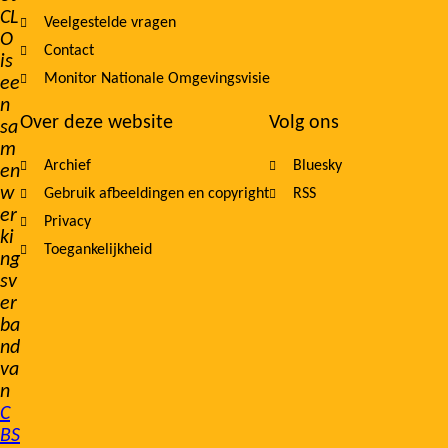
navigation
CL
Veelgestelde vragen
O
Contact
is
Monitor Nationale Omgevingsvisie
ee
n
Over deze website
Volg ons
sa
m
Archief
Bluesky
en
w
Gebruik afbeeldingen en copyright
RSS
er
Privacy
ki
Toegankelijkheid
ng
sv
er
ba
nd
va
n
C
BS