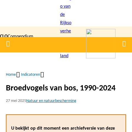
Overslaan
en
naar
de
CLO
Compendium
inhoud
Home
Men
gaan
|
voor de
Leefomgeving
Home
Indicatoren
Kruimelpad
Broedvogels van bos, 1990-2024
27 mei 2025
Natuur en natuurbescherming
U bekijkt op dit moment een archiefversie van deze