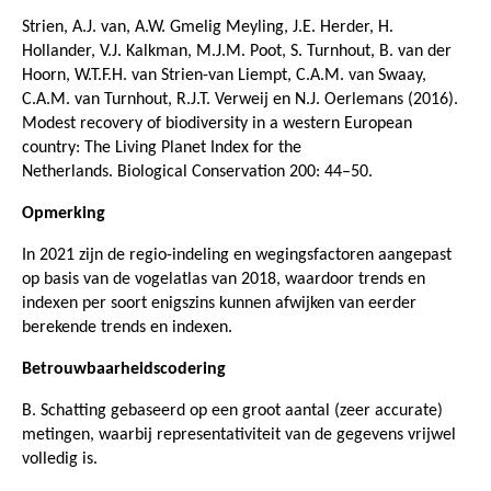
Strien, A.J. van, A.W. Gmelig Meyling, J.E. Herder, H.
Hollander, V.J. Kalkman, M.J.M. Poot, S. Turnhout, B. van der
Hoorn, W.T.F.H. van Strien-van Liempt, C.A.M. van Swaay,
C.A.M. van Turnhout, R.J.T. Verweij en N.J. Oerlemans (2016).
Modest recovery of biodiversity in a western European
country: The Living Planet Index for the
Netherlands. Biological Conservation 200: 44–50.
Opmerking
In 2021 zijn de regio-indeling en wegingsfactoren aangepast
op basis van de vogelatlas van 2018, waardoor trends en
indexen per soort enigszins kunnen afwijken van eerder
berekende trends en indexen.
Betrouwbaarheidscodering
B. Schatting gebaseerd op een groot aantal (zeer accurate)
metingen, waarbij representativiteit van de gegevens vrijwel
volledig is.