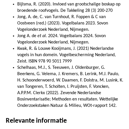
Bijlsma, R. (2020). Invloed van grootschalige boskap op
broedende roofvogels. De Takkeling 28 (3) 200-270
Jong, A. de, C. van Turnhout, R. Foppen & C van
Oostveen (red.) (2023). Vogelbalans 2023. Sovon
Vogelonderzoek Nederland, Nijmegen.
Jong A. de
et al.
2024. Vogelbalans 2024. Sovon
Vogelonderzoek Nederland, Nijmegen.
Kwak, R. & Louwe Kooijmans, J. (2021) Nederlandse
vogels in hun domein. Vogelbescherming Nederland,
Zeist. ISBN 978 90 5011 7999
Schelhaas, M.J., S. Teeuwen, J. Oldenburger, G.
Beerkens, G. Velema, J. Kremers, B. Lerink, M.J. Paulo,
H. Schoonderwoerd, W. Daamen, F. Dolstra, M. Lusink, K.
van Tongeren, T. Scholten, l. Pruijsten, F. Voncken,
A.P.P.M. Clerkx (2022). Zevende Nederlandse
Bosinventarisatie; Methoden en resultaten. Wettelijke
Onderzoekstaken Natuur & Milieu, WOt-rapport 142.
Relevante informatie