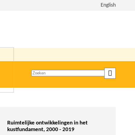
Bekijk
English
de
site
in
het
Engels
Zoeken
op
trefwoord
Ruimtelijke ontwikkelingen in het
kustfundament, 2000 - 2019