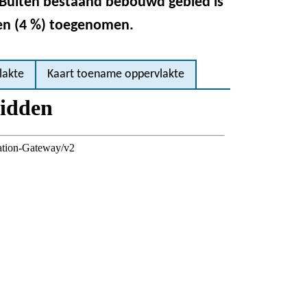
Buiten bestaand bebouwd gebied is
gen (4 %) toegenomen.
lakte
Kaart toename oppervlakte