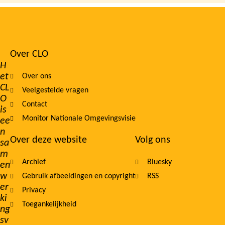
Over CLO
Footer
H
et
Over ons
navigation
CL
Veelgestelde vragen
O
Contact
is
Monitor Nationale Omgevingsvisie
ee
n
Over deze website
Volg ons
sa
m
Archief
Bluesky
en
w
Gebruik afbeeldingen en copyright
RSS
er
Privacy
ki
Toegankelijkheid
ng
sv