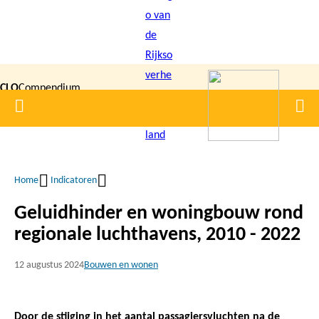
Overslaan
en
naar
de
CLO
Compendium
inhoud
Home
Men
gaan
|
voor de
Leefomgeving
Home
Indicatoren
Kruimelpad
Geluidhinder en woningbouw rond
regionale luchthavens, 2010 - 2022
12 augustus 2024
Bouwen en wonen
Door de stijging in het aantal passagiersvluchten na de