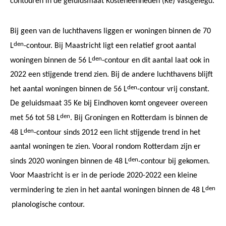
contouren in de geluidsmaat Kosteneenheden (Ke) vastgelegd.
Bij geen van de luchthavens liggen er woningen binnen de 70
den
L
-contour. Bij Maastricht ligt een relatief groot aantal
den
woningen binnen de 56 L
-contour en dit aantal laat ook in
2022 een stijgende trend zien. Bij de andere luchthavens blijft
den
het aantal woningen binnen de 56 L
-contour vrij constant.
De geluidsmaat 35 Ke bij Eindhoven komt ongeveer overeen
den
met 56 tot 58 L
. Bij Groningen en Rotterdam is binnen de
den
48 L
-contour sinds 2012 een licht stijgende trend in het
aantal woningen te zien. Vooral rondom Rotterdam zijn er
den
sinds 2020 woningen binnen de 48 L
-contour bij gekomen.
Voor Maastricht is er in de periode 2020-2022 een kleine
den
vermindering te zien in het aantal woningen binnen de 48 L
planologische contour.