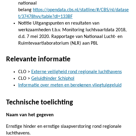
nationaal
belang
https://opendata.cbs.nl/statline/#/CBS/nl/datase
t/37478hvv/table?dl=133BF
Notitie Uitgangspunten en resultaten van
werkzaamheden t.b.v. Monitoring luchtvaartdata 2018,
d.d. 7 mei 2020. Rapportage van Nationaal Lucht- en
Ruimtevaartlaboratorium (NLR) aan PBL
Relevante informatie
CLO >
Externe veiligheid rond regionale luchthavens
CLO >
Geluidhinder Schiphol
Informatie over meten en berekenen vliegtuiggeluid
Technische toelichting
Naam van het gegeven
Ernstige hinder en ernstige slaapverstoring rond regionale
luchthavens.