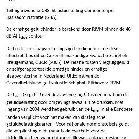
Telling inwoners: CBS, Structuurtelling Gemeentelijke
Basisadministratie (GBA).
De ernstige geluidhinder is berekend door RIVM binnen de 48
dB(A) L
-contour.
den
De hinder en slaapverstoring zijn berekend met de dosis-
effectrelaties uit de Gezondheidskundige Evaluatie Schiphol:
Breugelmans, O.R.P. (2005), De relatie tussen vliegtuiggeluid
en zelfgerapporteerde ernstige hinder en ernstige
slaapverstoring in Nederland: Uitkomst van de
Gezondheidskundige Evaluatie Schiphol, Bilthoven: RIVM.
De L
(Engels:
Level day-evening-night
) is een maat om de
den
geluidbelasting door omgevingslawaai uit te drukken. Met
ingang van 2004 werd het gebruik van de L
in alle Europese
den
landen verplicht voor het maken van strategische
geluidbelastingkaarten. Voor nationale normenstelsels geldt
die verplichting niet, maar is de overheid voor de
duidelijkheid, en waar dat mogelijk was, ook overgestapt op