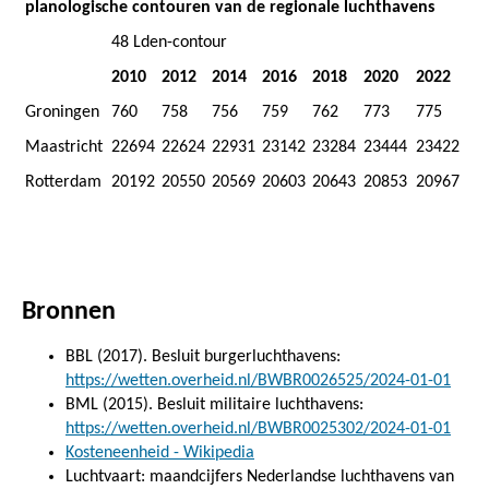
planologische contouren van de regionale luchthavens
48 Lden-contour
2010
2012
2014
2016
2018
2020
2022
Groningen
760
758
756
759
762
773
775
Maastricht
22694
22624
22931
23142
23284
23444
23422
Rotterdam
20192
20550
20569
20603
20643
20853
20967
Bronnen
BBL (2017). Besluit burgerluchthavens:
https://wetten.overheid.nl/BWBR0026525/2024-01-01
BML (2015). Besluit militaire luchthavens:
https://wetten.overheid.nl/BWBR0025302/2024-01-01
Kosteneenheid - Wikipedia
Luchtvaart: maandcijfers Nederlandse luchthavens van