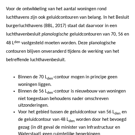
Voor de ontwikkeling van het aantal woningen rond
luchthavens zijn ook geluidcontouren van belang. In het Besluit
burgerluchthavens (BBL, 2017) staat dat daarvoor in een
luchthavenbesluit
planologische
geluidcontouren van 70, 56 en
den
48 L
vastgesteld moeten worden. Deze planologische
contouren blijven onveranderd tijdens de werking van het
betreffende luchthavenbesluit.
Binnen de 70 L
-contour mogen in principe geen
den
woningen liggen.
Binnen de 56 L
-contour is nieuwbouw van woningen
den
niet toegestaan behoudens nader omschreven
uitzonderingen.
Voor het gebied tussen de geluidcontour van 56 L
en
den
de geluidcontour van 48 L
worden door het bevoegd
den
gezag (in dit geval de minister van Infrastructuur en
Waterstaat) geen ruimtelijke beperkingen