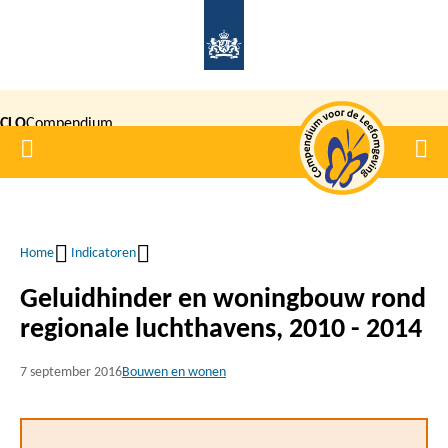
Overslaan
en
naar
de
CLO
Compendium
inhoud
Home
Men
gaan
|
voor de
Leefomgeving
Home
Indicatoren
Kruimelpad
Geluidhinder en woningbouw rond
regionale luchthavens, 2010 - 2014
7 september 2016
Bouwen en wonen