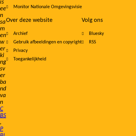
is
Monitor Nationale Omgevingsvisie
ee
n
Over deze website
Volg ons
sa
m
Archief
Bluesky
en
w
Gebruik afbeeldingen en copyright
RSS
er
Privacy
ki
Toegankelijkheid
ng
sv
er
ba
nd
va
n
C
BS
,
P
BL