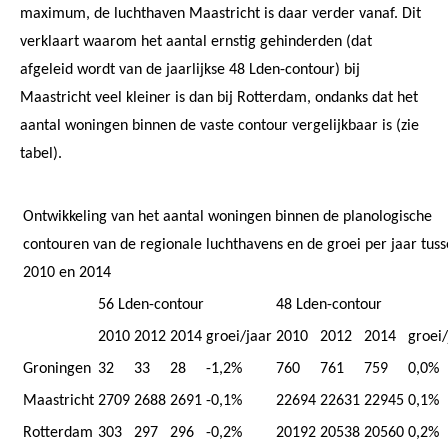
maximum, de luchthaven Maastricht is daar verder vanaf. Dit
verklaart waarom het aantal ernstig gehinderden (dat
afgeleid wordt van de jaarlijkse 48 Lden-contour) bij
Maastricht veel kleiner is dan bij Rotterdam, ondanks dat het
aantal woningen binnen de vaste contour vergelijkbaar is (zie
tabel).
Ontwikkeling van het aantal woningen binnen de planologische
contouren van de regionale luchthavens en de groei per jaar tus
2010 en 2014
56 Lden-contour
48 Lden-contour
2010
2012
2014
groei/jaar
2010
2012
2014
groei/
Groningen
32
33
28
-1,2%
760
761
759
0,0%
Maastricht
2709
2688
2691
-0,1%
22694
22631
22945
0,1%
Rotterdam
303
297
296
-0,2%
20192
20538
20560
0,2%