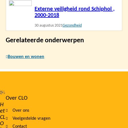
Lees
Externe veiligheid rond Schiphol ,
meer
2000-2018
30 augustus 2021
Gezondheid
Gerelateerde onderwerpen
Bouwen en wonen
Over CLO
Footer
H
et
Over ons
navigation
CL
Veelgestelde vragen
O
Contact