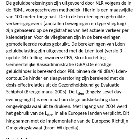
De geluidberekeningen zijn uitgevoerd door NLR volgens de in
de RBML voorgeschreven methodiek. Hierin is een maaswijdte
van 100 meter toegepast. De in de berekeningen gebruikte
verkeersgegevens (aantallen bewegingen en type vliegtuig)
zijn gebaseerd op de registraties van het actuele verkeer per
kalenderjaar. Voor de vliegbanen zijn in de berekeningen
gemodelleerde routes gebruikt. De berekeningen van Lden
geluidbelasting zijn uitgevoerd met de Lden tool (versie 3
update 44).Telling inwoners: CBS, Structuurtelling
Gemeentelijke Basisadministratie (GBA).De ernstige
geluidhinder is berekend door PBL binnen de 48 dB(A) Lden-
contour.De hinder en slaapverstoring zijn berekend met de
dosis-effectrelaties uit de Gezondheidskundige Evaluatie
Schiphol (Breugelmans, 2005). De L
(Engels: Level day-
den
evening-night) is een maat om de geluidsbelasting door
omgevingslawaai uit te drukken. Met ingang van 2004 werd
het gebruik van de L
in alle Europese landen verplicht. Dit
den
hing samen met de implementatie van de Europese Richtlijn
Omgevingslawaai (bron: Wikipedia).