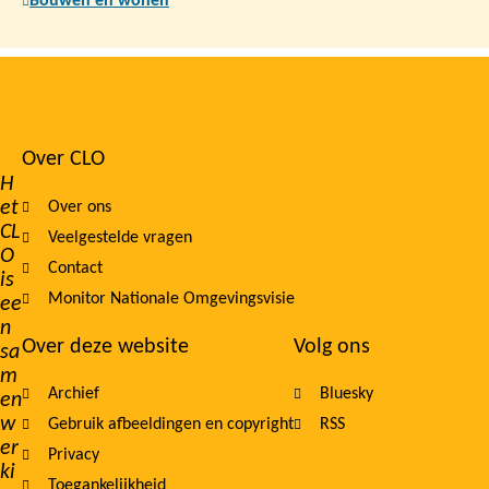
Bouwen en wonen
Over CLO
Footer
H
et
Over ons
navigation
CL
Veelgestelde vragen
O
Contact
is
Monitor Nationale Omgevingsvisie
ee
n
Over deze website
Volg ons
sa
m
Archief
Bluesky
en
w
Gebruik afbeeldingen en copyright
RSS
er
Privacy
ki
Toegankelijkheid