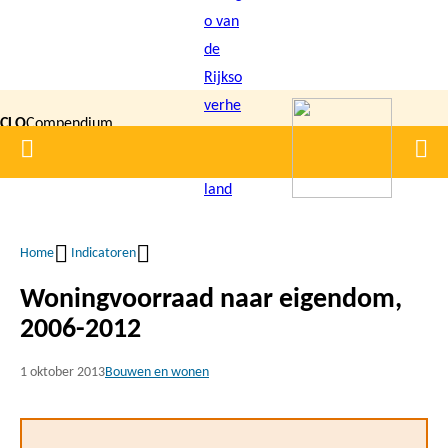
Overslaan
en
naar
de
CLO
Compendium
inhoud
Home
Men
gaan
|
voor de
Leefomgeving
Home
Indicatoren
Kruimelpad
Woningvoorraad naar eigendom,
2006-2012
1 oktober 2013
Bouwen en wonen