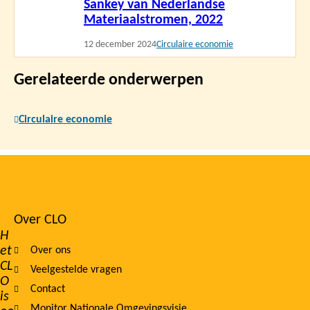
Sankey van Nederlandse
meer
Materiaalstromen, 2022
12 december 2024
Circulaire economie
Gerelateerde onderwerpen
Circulaire economie
Over CLO
Footer
H
et
Over ons
navigation
CL
Veelgestelde vragen
O
Contact
is
Monitor Nationale Omgevingsvisie