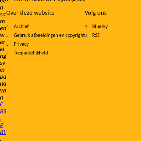
ee
n
Over deze website
Volg ons
sa
m
Archief
Bluesky
en
w
Gebruik afbeeldingen en copyright
RSS
er
Privacy
ki
Toegankelijkheid
ng
sv
er
ba
nd
va
n
C
BS
,
P
BL
,