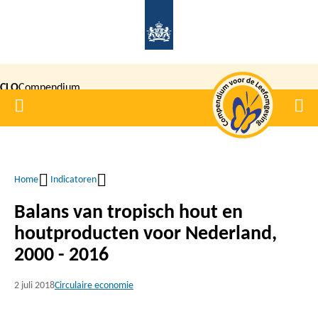
Overslaan
en
naar
de
CLO
Compendium
inhoud
Home
Men
gaan
|
voor de
Leefomgeving
Home
Indicatoren
Kruimelpad
Balans van tropisch hout en
houtproducten voor Nederland,
2000 - 2016
2 juli 2018
Circulaire economie