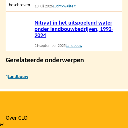
13 juli 2026
Luchtkwaliteit
Lees
Nitraat in het uitspoelend water
meer
onder landbouwbedrijven, 1992-
2024
29 september 2025
Landbouw
Gerelateerde onderwerpen
Landbouw
Over CLO
Footer
H