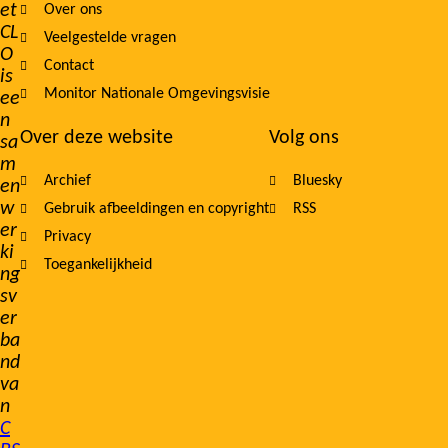
et
Over ons
navigation
CL
Veelgestelde vragen
O
Contact
is
Monitor Nationale Omgevingsvisie
ee
n
Over deze website
Volg ons
sa
m
Archief
Bluesky
en
w
Gebruik afbeeldingen en copyright
RSS
er
Privacy
ki
Toegankelijkheid
ng
sv
er
ba
nd
va
n
C