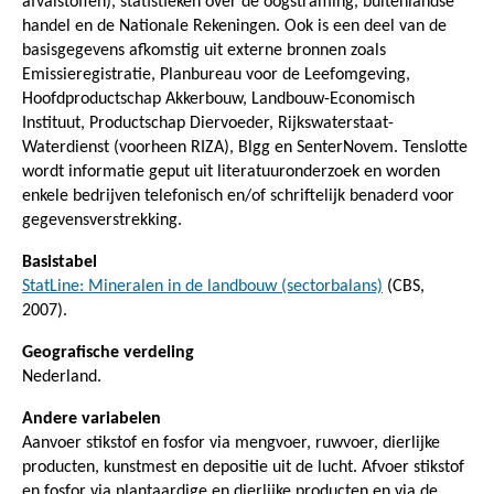
afvalstoffen), statistieken over de oogstraming, buitenlandse
handel en de Nationale Rekeningen. Ook is een deel van de
basisgegevens afkomstig uit externe bronnen zoals
Emissieregistratie, Planbureau voor de Leefomgeving,
Hoofdproductschap Akkerbouw, Landbouw-Economisch
Instituut, Productschap Diervoeder, Rijkswaterstaat-
Waterdienst (voorheen RIZA), Blgg en SenterNovem. Tenslotte
wordt informatie geput uit literatuuronderzoek en worden
enkele bedrijven telefonisch en/of schriftelijk benaderd voor
gegevensverstrekking.
Basistabel
StatLine: Mineralen in de landbouw (sectorbalans)
(CBS,
2007).
Geografische verdeling
Nederland.
Andere variabelen
Aanvoer stikstof en fosfor via mengvoer, ruwvoer, dierlijke
producten, kunstmest en depositie uit de lucht. Afvoer stikstof
en fosfor via plantaardige en dierlijke producten en via de