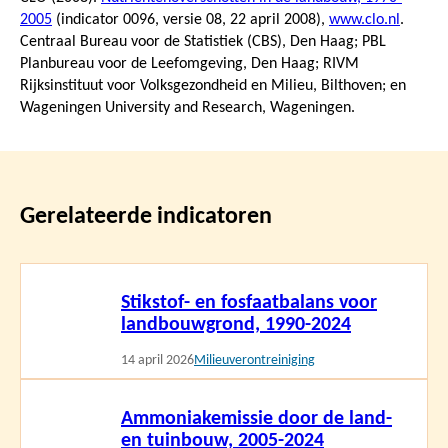
2005
(indicator 0096, versie 08,
22 april 2008
),
www.clo.nl
.
Centraal Bureau voor de Statistiek (CBS), Den Haag; PBL
Planbureau voor de Leefomgeving, Den Haag; RIVM
Rijksinstituut voor Volksgezondheid en Milieu, Bilthoven; en
Wageningen University and Research, Wageningen.
Gerelateerde indicatoren
Lees
Stikstof- en fosfaatbalans voor
meer
landbouwgrond, 1990-2024
14 april 2026
Milieuverontreiniging
Lees
Ammoniakemissie door de land-
meer
en tuinbouw, 2005-2024