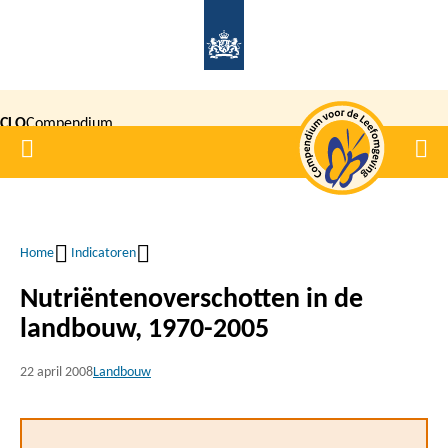
Overslaan
en
naar
de
CLO
Compendium
inhoud
Home
Men
gaan
|
voor de
Leefomgeving
Home
Indicatoren
Kruimelpad
Nutriëntenoverschotten in de
landbouw, 1970-2005
22 april 2008
Landbouw