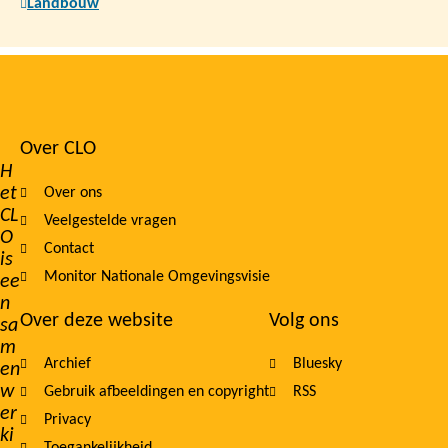
Landbouw
Over CLO
Footer
H
et
Over ons
navigation
CL
Veelgestelde vragen
O
Contact
is
Monitor Nationale Omgevingsvisie
ee
n
Over deze website
Volg ons
sa
m
Archief
Bluesky
en
w
Gebruik afbeeldingen en copyright
RSS
er
Privacy
ki