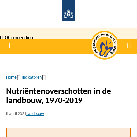
Overslaan
en
naar
de
CLO
Compendium
inhoud
Home
Men
gaan
|
voor de
Leefomgeving
Home
Indicatoren
Kruimelpad
Nutriëntenoverschotten in de
landbouw, 1970-2019
8 april 2021
Landbouw