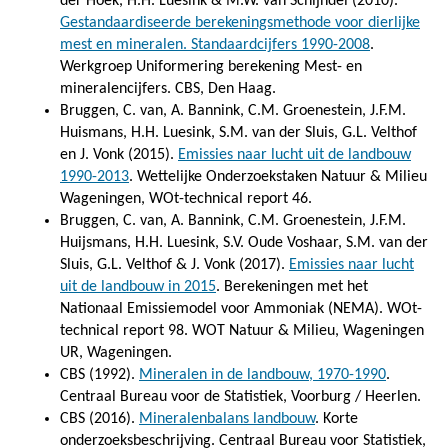
der Hoek, H.H. Luesink & M.W. van Schijndel (2010).
Gestandaardiseerde berekeningsmethode voor dierlijke
mest en mineralen. Standaardcijfers 1990-2008
.
Werkgroep Uniformering berekening Mest- en
mineralencijfers. CBS, Den Haag.
Bruggen, C. van, A. Bannink, C.M. Groenestein, J.F.M.
Huismans, H.H. Luesink, S.M. van der Sluis, G.L. Velthof
en J. Vonk (2015).
Emissies naar lucht uit de landbouw
1990-2013
. Wettelijke Onderzoekstaken Natuur & Milieu
Wageningen, WOt-technical report 46.
Bruggen, C. van, A. Bannink, C.M. Groenestein, J.F.M.
Huijsmans, H.H. Luesink, S.V. Oude Voshaar, S.M. van der
Sluis, G.L. Velthof & J. Vonk (2017).
Emissies naar lucht
uit de landbouw in 2015
. Berekeningen met het
Nationaal Emissiemodel voor Ammoniak (NEMA). WOt-
technical report 98. WOT Natuur & Milieu, Wageningen
UR, Wageningen.
CBS (1992).
Mineralen in de landbouw, 1970-1990
.
Centraal Bureau voor de Statistiek, Voorburg / Heerlen.
CBS (2016).
Mineralenbalans landbouw
. Korte
onderzoeksbeschrijving. Centraal Bureau voor Statistiek,