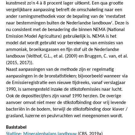
kunstmest zo'n 4 à 8 procent lager uitkomt. Een qua grootte
vergelijkbare aanpassing betreft de omschakeling naar een
ander ramingsmethodiek voor de bepaling van de 'mestafzet
naar bestemmingen buiten de Nederlandse landbouw'. Deze is
nu consistent met de benadering die binnen NEMA (National
Emission Model Agriculture) gebruikelijk is. NEMA is het
model dat wordt gebruikt voor berekening van emissies van
ammoniak, broeikasgassen en fijn stof uit de Nederlandse
landbouw (Velthof, G.L., et al. (2009) en Bruggen, C. van, et al.
(2015, 2017)).
Naast aanpassingen van de methode zijn er regelmatig
aanpassingen in de bronstatistieken; bijvoorbeeld wanneer via
de Emissieregistratie een nieuwe tijdreeks, vanaf verslagjaar
1990, is samengesteld inzake de stikstofemissies naar lucht.
Ook de depositiecijfers zijn vanaf 1990 herzien. De overige
aanvoer omvat niet meer de stikstofbinding door vrij levende
bacteriën in de bodem, terwijl de stikstofbinding door klaver /
grasland, luzerne en peulvruchten wel meegenomen wordt.
Basistabel
Statline: Mineralenbalans landbouw
(CBS, 2019a)