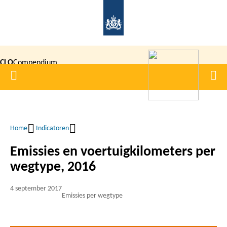
Overslaan
en
naar
de
CLO
Compendium
inhoud
Home
Men
gaan
|
voor de
Leefomgeving
Home
Indicatoren
Kruimelpad
Emissies en voertuigkilometers per
wegtype, 2016
4 september 2017
Emissies per wegtype