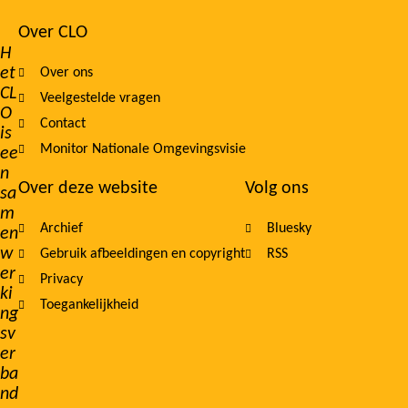
Over CLO
Footer
H
et
Over ons
navigation
CL
Veelgestelde vragen
O
Contact
is
Monitor Nationale Omgevingsvisie
ee
n
Over deze website
Volg ons
sa
m
Archief
Bluesky
en
w
Gebruik afbeeldingen en copyright
RSS
er
Privacy
ki
Toegankelijkheid
ng
sv
er
ba
nd